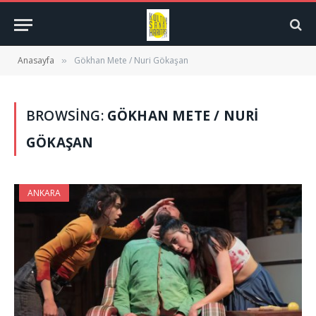
Anasayfa
Gökhan Mete / Nuri Gökaşan
»
BROWSING:
GÖKHAN METE / NURI
GÖKAŞAN
ANKARA