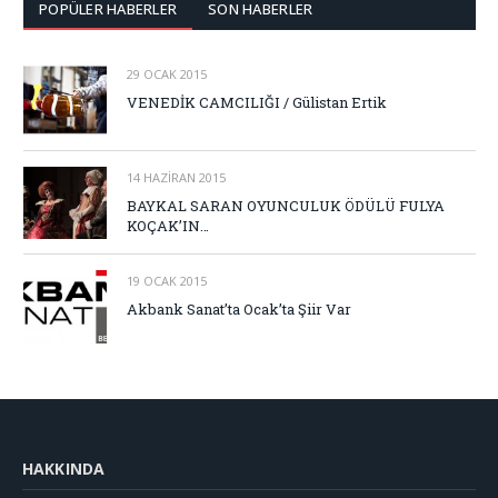
POPÜLER HABERLER
SON HABERLER
29 OCAK 2015
VENEDİK CAMCILIĞI / Gülistan Ertik
14 HAZIRAN 2015
BAYKAL SARAN OYUNCULUK ÖDÜLÜ FULYA
KOÇAK’IN…
19 OCAK 2015
Akbank Sanat’ta Ocak’ta Şiir Var
HAKKINDA