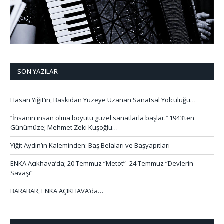
SON YAZILAR
Hasan Yiğit’in, Baskıdan Yüzeye Uzanan Sanatsal Yolculuğu…
‘’İnsanın insan olma boyutu güzel sanatlarla başlar.’’ 1943’ten
Günümüze; Mehmet Zeki Kuşoğlu…
Yiğit Aydın’ın Kaleminden: Baş Belaları ve Başyapıtları
ENKA Açıkhava’da; 20 Temmuz “Metot”- 24 Temmuz “Devlerin
Savaşı”
BARABAR, ENKA AÇIKHAVA’da…