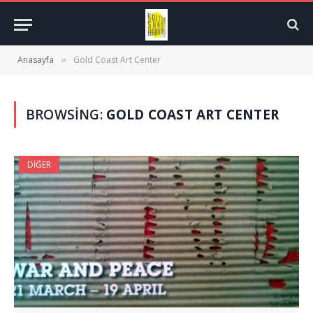
Anasayfa
Gold Coast Art Center
»
BROWSING:
GOLD COAST ART CENTER
DIĞER