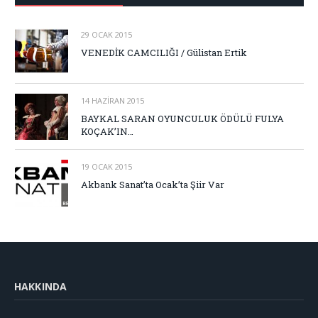
29 OCAK 2015
VENEDİK CAMCILIĞI / Gülistan Ertik
14 HAZIRAN 2015
BAYKAL SARAN OYUNCULUK ÖDÜLÜ FULYA
KOÇAK’IN…
19 OCAK 2015
Akbank Sanat’ta Ocak’ta Şiir Var
HAKKINDA