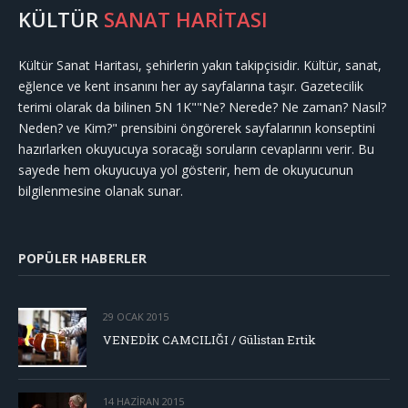
KÜLTÜR
SANAT HARİTASI
Kültür Sanat Haritası, şehirlerin yakın takipçisidir. Kültür, sanat,
eğlence ve kent insanını her ay sayfalarına taşır. Gazetecilik
terimi olarak da bilinen 5N 1K""Ne? Nerede? Ne zaman? Nasıl?
Neden? ve Kim?" prensibini öngörerek sayfalarının konseptini
hazırlarken okuyucuya soracağı soruların cevaplarını verir. Bu
sayede hem okuyucuya yol gösterir, hem de okuyucunun
bilgilenmesine olanak sunar.
POPÜLER HABERLER
29 OCAK 2015
VENEDİK CAMCILIĞI / Gülistan Ertik
14 HAZIRAN 2015