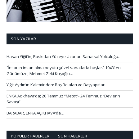
SON YAZILAR
Hasan Yiğit’in, Baskıdan Yüzeye Uzanan Sanatsal Yolculuğu…
‘’İnsanın insan olma boyutu güzel sanatlarla başlar.’’ 1943’ten
Günümüze; Mehmet Zeki Kuşoğlu…
Yiğit Aydın’ın Kaleminden: Baş Belaları ve Başyapıtları
ENKA Açıkhava’da; 20 Temmuz “Metot”- 24 Temmuz “Devlerin
Savaşı”
BARABAR, ENKA AÇIKHAVA’da…
POPÜLER HABERLER
SON HABERLER