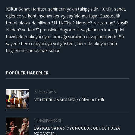
Kültür Sanat Haritası, şehirlerin yakın takipçisidir. Kültür, sanat,
eğlence ve kent insanını her ay sayfalarına taşır. Gazetecilik
terimi olarak da bilinen 5N 1K""Ne? Nerede? Ne zaman? Nasıl?
Neden? ve Kim?" prensibini öngörerek sayfalarının konseptini
hazırlarken okuyucuya soracağı soruların cevaplarını verir. Bu
sayede hem okuyucuya yol gösterir, hem de okuyucunun
bilgilenmesine olanak sunar.
POPÜLER HABERLER
29 OCAK 2015
VENEDİK CAMCILIĞI / Gülistan Ertik
14 HAZIRAN 2015
BAYKAL SARAN OYUNCULUK ÖDÜLÜ FULYA
KOÇAK’IN…