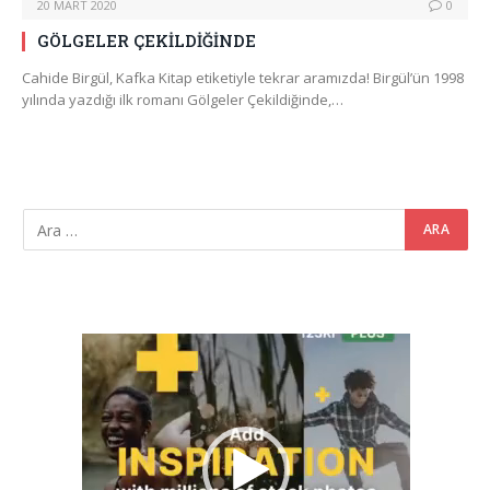
20 MART 2020
0
GÖLGELER ÇEKİLDİĞİNDE
Cahide Birgül, Kafka Kitap etiketiyle tekrar aramızda! Birgül’ün 1998
yılında yazdığı ilk romanı Gölgeler Çekildiğinde,…
Video
oynatıcı