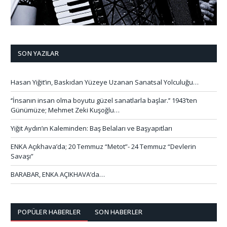
SON YAZILAR
Hasan Yiğit’in, Baskıdan Yüzeye Uzanan Sanatsal Yolculuğu…
‘’İnsanın insan olma boyutu güzel sanatlarla başlar.’’ 1943’ten
Günümüze; Mehmet Zeki Kuşoğlu…
Yiğit Aydın’ın Kaleminden: Baş Belaları ve Başyapıtları
ENKA Açıkhava’da; 20 Temmuz “Metot”- 24 Temmuz “Devlerin
Savaşı”
BARABAR, ENKA AÇIKHAVA’da…
POPÜLER HABERLER
SON HABERLER