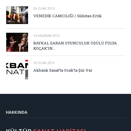
29 OCAK 2015
VENEDİK CAMCILIĞI / Gülistan Ertik
14 HAZIRAN 2015
BAYKAL SARAN OYUNCULUK ÖDÜLÜ FULYA
KOÇAK’IN…
19 OCAK 2015
Akbank Sanat’ta Ocak’ta Şiir Var
HAKKINDA