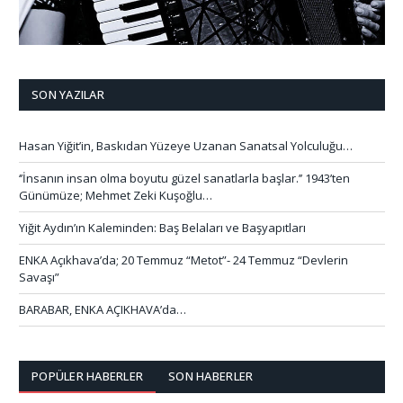
SON YAZILAR
Hasan Yiğit’in, Baskıdan Yüzeye Uzanan Sanatsal Yolculuğu…
‘’İnsanın insan olma boyutu güzel sanatlarla başlar.’’ 1943’ten
Günümüze; Mehmet Zeki Kuşoğlu…
Yiğit Aydın’ın Kaleminden: Baş Belaları ve Başyapıtları
ENKA Açıkhava’da; 20 Temmuz “Metot”- 24 Temmuz “Devlerin
Savaşı”
BARABAR, ENKA AÇIKHAVA’da…
POPÜLER HABERLER
SON HABERLER