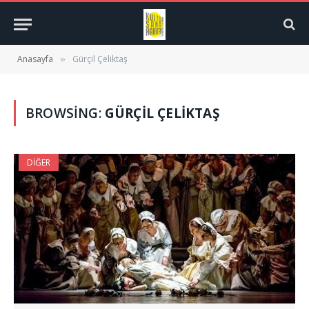
Anasayfa
Gürçil Çeliktaş
»
BROWSING:
GÜRÇIL ÇELIKTAŞ
DIĞER