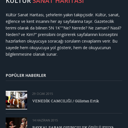
KÜLTÜR
SANAT HARİTASI
Kültür Sanat Haritası, şehirlerin yakın takipçisidir. Kültür, sanat,
eğlence ve kent insanını her ay sayfalarına taşır. Gazetecilik
terimi olarak da bilinen 5N 1K""Ne? Nerede? Ne zaman? Nasıl?
Neden? ve Kim?" prensibini öngörerek sayfalarının konseptini
hazırlarken okuyucuya soracağı soruların cevaplarını verir. Bu
sayede hem okuyucuya yol gösterir, hem de okuyucunun
bilgilenmesine olanak sunar.
POPÜLER HABERLER
29 OCAK 2015
VENEDİK CAMCILIĞI / Gülistan Ertik
14 HAZIRAN 2015
BAYKAL SARAN OYUNCULUK ÖDÜLÜ FULYA