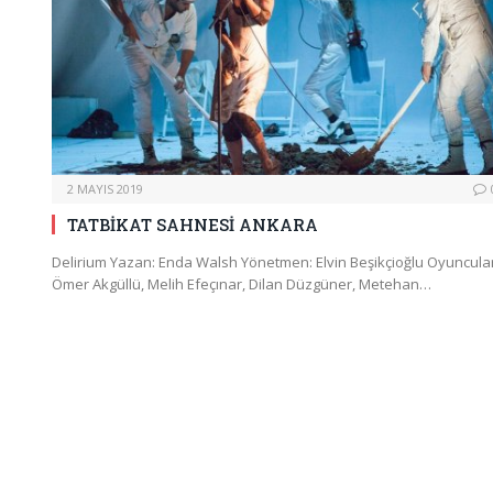
2 MAYIS 2019
TATBİKAT SAHNESİ ANKARA
Delirium Yazan: Enda Walsh Yönetmen: Elvin Beşikçioğlu Oyuncular
Ömer Akgüllü, Melih Efeçınar, Dilan Düzgüner, Metehan…