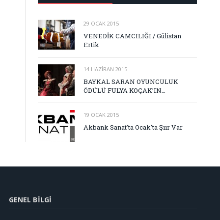
29 OCAK 2015
VENEDİK CAMCILIĞI / Gülistan
Ertik
14 HAZIRAN 2015
BAYKAL SARAN OYUNCULUK
ÖDÜLÜ FULYA KOÇAK’IN…
19 OCAK 2015
Akbank Sanat’ta Ocak’ta Şiir Var
GENEL BILGI