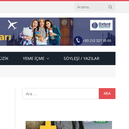
ÜZIK
YEME İÇME
SÖYLEŞI / YAZILAR
Video
oynatıcı