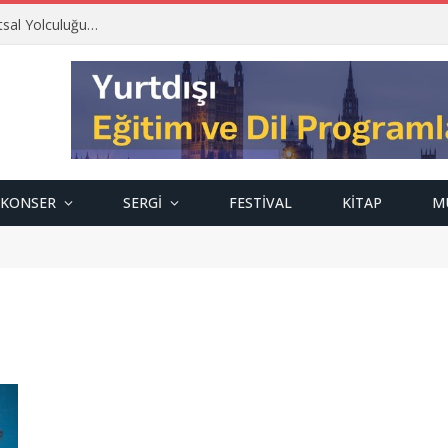
tsal Yolculuğu…
KONSER
SERGI
FESTIVAL
KITAP
M