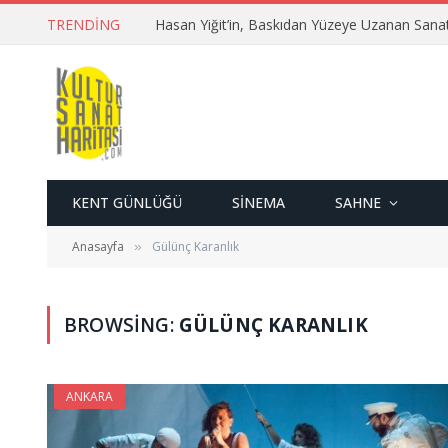
TRENDING
Hasan Yiğit’in, Baskıdan Yüzeye Uzanan Sana
KENT GÜNLÜĞÜ
SINEMA
SAHNE
Anasayfa
Gülünç Karanlık
»
BROWSING:
GÜLÜNÇ KARANLIK
ANKARA