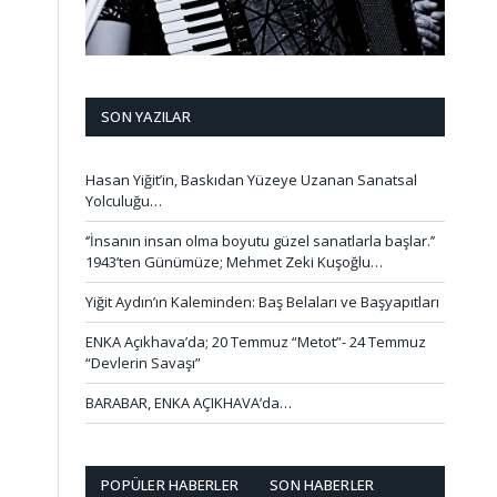
SON YAZILAR
Hasan Yiğit’in, Baskıdan Yüzeye Uzanan Sanatsal
Yolculuğu…
‘’İnsanın insan olma boyutu güzel sanatlarla başlar.’’
1943’ten Günümüze; Mehmet Zeki Kuşoğlu…
Yiğit Aydın’ın Kaleminden: Baş Belaları ve Başyapıtları
ENKA Açıkhava’da; 20 Temmuz “Metot”- 24 Temmuz
“Devlerin Savaşı”
BARABAR, ENKA AÇIKHAVA’da…
POPÜLER HABERLER
SON HABERLER