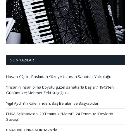
SON YAZILAR
Hasan Yiğit’in, Baskıdan Yüzeye Uzanan Sanatsal Yolculuğu…
‘’İnsanın insan olma boyutu güzel sanatlarla başlar.’’ 1943’ten
Günümüze; Mehmet Zeki Kuşoğlu…
Yiğit Aydın’ın Kaleminden: Baş Belaları ve Başyapıtları
ENKA Açıkhava’da; 20 Temmuz “Metot”- 24 Temmuz “Devlerin
Savaşı”
BARABAR, ENKA AÇIKHAVA’da…