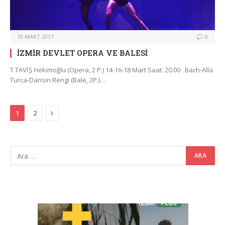
10 MART 2017
0
İZMİR DEVLET OPERA VE BALESİ
T.TAVİŞ Hekimoğlu (Opera, 2 P.) 14-16-18 Mart Saat: 20.00 Bach-Alla
Turca-Dansın Rengi (Bale, 2P.)…
Next
1
2
Video
oynatıcı