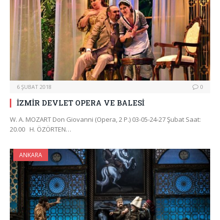
6 ŞUBAT 2018
0
İZMİR DEVLET OPERA VE BALESİ
W. A. MOZART Don Giovanni (Opera, 2 P.) 03-05-24-27 Şubat Saat:
20.00 H. ÖZÖRTEN…
ANKARA