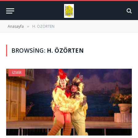
Anasayfa
H. ÖZÖRTEN
»
BROWSING:
H. ÖZÖRTEN
İZMIR