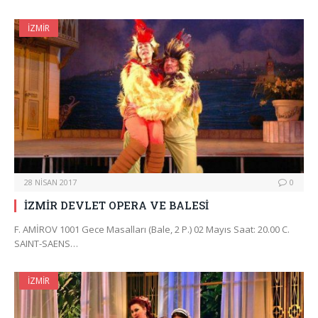
İZMIR
28 NISAN 2017
0
İZMİR DEVLET OPERA VE BALESİ
F. AMİROV 1001 Gece Masalları (Bale, 2 P.) 02 Mayıs Saat: 20.00 C.
SAINT-SAENS…
İZMIR