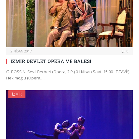
2 NISAN 2017
0
İZMİR DEVLET OPERA VE BALESİ
G. ROSSINI Sevil Berberi (Opera, 2 P.) 01 Nisan Saat: 15.00 T.TAVİŞ
Hekimoğlu (Opera,…
İZMIR