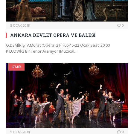
5 OCAK 2018
0
ANKARA DEVLET OPERA VE BALESİ
O.DEMİRİŞ IV.Murat (Opera, 2 P.) 06-15-22 Ocak Saat: 20.00
K.LUDWİG Bir Tenor Aranıyor (Müzikal…
İZMIR
5 OCAK 2018
0