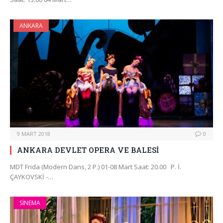
ANKARA
9 MART 2018
0
ANKARA DEVLET OPERA VE BALESİ
MDT Frida (Modern Dans, 2 P.) 01-08 Mart Saat: 20.00 P. İ.
ÇAYKOVSKİ -…
SINEMA