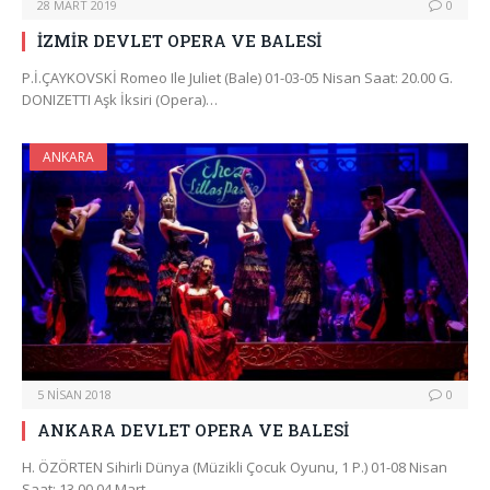
28 MART 2019
0
İZMİR DEVLET OPERA VE BALESİ
P.İ.ÇAYKOVSKİ Romeo Ile Juliet (Bale) 01-03-05 Nisan Saat: 20.00 G.
DONIZETTI Aşk İksiri (Opera)…
ANKARA
5 NISAN 2018
0
ANKARA DEVLET OPERA VE BALESİ
H. ÖZÖRTEN Sihirli Dünya (Müzikli Çocuk Oyunu, 1 P.) 01-08 Nisan
Saat: 13.00 04 Mart…