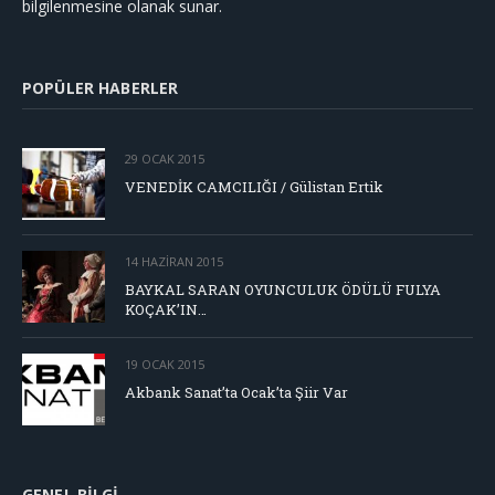
bilgilenmesine olanak sunar.
POPÜLER HABERLER
29 OCAK 2015
VENEDİK CAMCILIĞI / Gülistan Ertik
14 HAZIRAN 2015
BAYKAL SARAN OYUNCULUK ÖDÜLÜ FULYA
KOÇAK’IN…
19 OCAK 2015
Akbank Sanat’ta Ocak’ta Şiir Var
GENEL BILGI