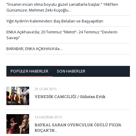
‘’İnsanın insan olma boyutu güzel sanatlarla başlar.’’ 1943’ten
Günümüze; Mehmet Zeki Kuşoğlu…
Yiğit Aydın’ın Kaleminden: Baş Belaları ve Başyapıtları
ENKA Açıkhava’da; 20 Temmuz “Metot”- 24 Temmuz “Devlerin
Savaşı”
BARABAR, ENKA AÇIKHAVA’da…
POPÜLER HABERLER
SON HABERLER
29 OCAK 2015
VENEDİK CAMCILIĞI / Gülistan Ertik
14 HAZIRAN 2015
BAYKAL SARAN OYUNCULUK ÖDÜLÜ FULYA
KOÇAK’IN…