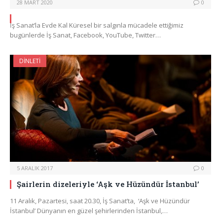
28 MART 2020
0
İş Sanat’la Evde Kal Küresel bir salgınla mücadele ettiğimiz
bugünlerde İş Sanat, Facebook, YouTube, Twitter…
DINLETI
5 ARALIK 2017
0
Şairlerin dizeleriyle ‘Aşk ve Hüzündür İstanbul’
11 Aralık, Pazartesi, saat 20.30, İş Sanat’ta, ‘Aşk ve Hüzündür
İstanbul’ Dünyanın en güzel şehirlerinden İstanbul,…