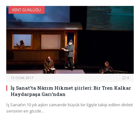
KENT GÜNLÜĞÜ
13 OCAK 2017
0
İş Sanat’ta Nâzım Hikmet şiirleri: Bir Tren Kalkar
Haydarpaşa Garı’ndan
İş Sanat’ın 10 yılı aşkın zamandır büyük bir ilgiyle takip edilen dinleti
serisinin en gözde…