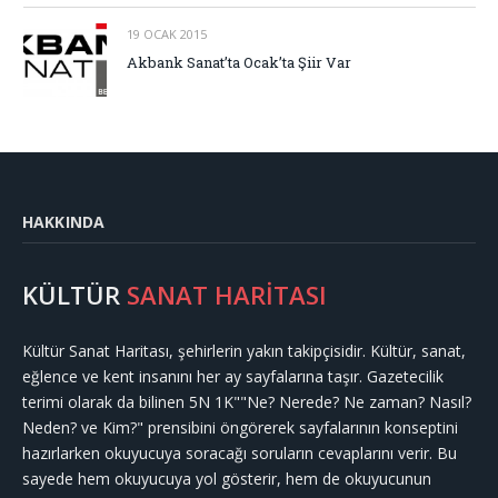
19 OCAK 2015
Akbank Sanat’ta Ocak’ta Şiir Var
HAKKINDA
KÜLTÜR
SANAT HARİTASI
Kültür Sanat Haritası, şehirlerin yakın takipçisidir. Kültür, sanat,
eğlence ve kent insanını her ay sayfalarına taşır. Gazetecilik
terimi olarak da bilinen 5N 1K""Ne? Nerede? Ne zaman? Nasıl?
Neden? ve Kim?" prensibini öngörerek sayfalarının konseptini
hazırlarken okuyucuya soracağı soruların cevaplarını verir. Bu
sayede hem okuyucuya yol gösterir, hem de okuyucunun