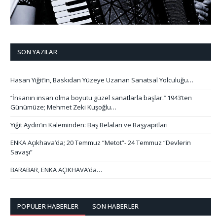
SON YAZILAR
Hasan Yiğit’in, Baskıdan Yüzeye Uzanan Sanatsal Yolculuğu…
‘’İnsanın insan olma boyutu güzel sanatlarla başlar.’’ 1943’ten
Günümüze; Mehmet Zeki Kuşoğlu…
Yiğit Aydın’ın Kaleminden: Baş Belaları ve Başyapıtları
ENKA Açıkhava’da; 20 Temmuz “Metot”- 24 Temmuz “Devlerin
Savaşı”
BARABAR, ENKA AÇIKHAVA’da…
POPÜLER HABERLER
SON HABERLER