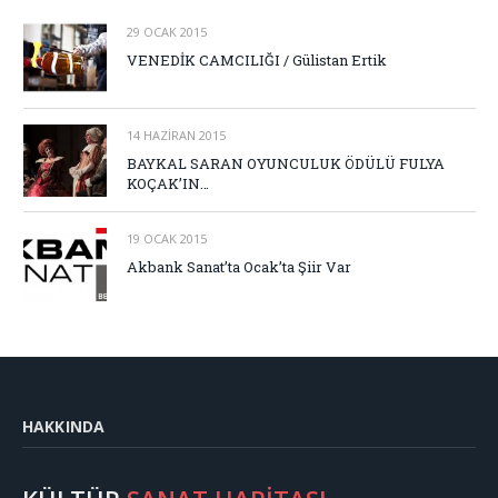
29 OCAK 2015
VENEDİK CAMCILIĞI / Gülistan Ertik
14 HAZIRAN 2015
BAYKAL SARAN OYUNCULUK ÖDÜLÜ FULYA
KOÇAK’IN…
19 OCAK 2015
Akbank Sanat’ta Ocak’ta Şiir Var
HAKKINDA