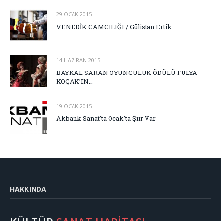
29 OCAK 2015
VENEDİK CAMCILIĞI / Gülistan Ertik
14 HAZIRAN 2015
BAYKAL SARAN OYUNCULUK ÖDÜLÜ FULYA
KOÇAK’IN…
19 OCAK 2015
Akbank Sanat’ta Ocak’ta Şiir Var
HAKKINDA