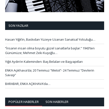
SON YAZILAR
Hasan Yiğit’in, Baskıdan Yüzeye Uzanan Sanatsal Yolculuğu…
‘’İnsanın insan olma boyutu güzel sanatlarla başlar.’’ 1943’ten
Günümüze; Mehmet Zeki Kuşoğlu…
Yiğit Aydın’ın Kaleminden: Baş Belaları ve Başyapıtları
ENKA Açıkhava’da; 20 Temmuz “Metot”- 24 Temmuz “Devlerin
Savaşı”
BARABAR, ENKA AÇIKHAVA’da…
POPÜLER HABERLER
SON HABERLER