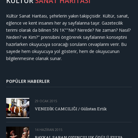
KÜLTÜR
SANAT HARİTASI
Kültür Sanat Haritası, şehirlerin yakın takipçisidir. Kültür, sanat,
eğlence ve kent insanını her ay sayfalarına taşır. Gazetecilik
terimi olarak da bilinen 5N 1K""Ne? Nerede? Ne zaman? Nasıl?
Neden? ve Kim?" prensibini öngörerek sayfalarının konseptini
hazırlarken okuyucuya soracağı soruların cevaplarını verir. Bu
sayede hem okuyucuya yol gösterir, hem de okuyucunun
bilgilenmesine olanak sunar.
POPÜLER HABERLER
29 OCAK 2015
VENEDİK CAMCILIĞI / Gülistan Ertik
14 HAZIRAN 2015
BAYKAL SARAN OYUNCULUK ÖDÜLÜ FULYA