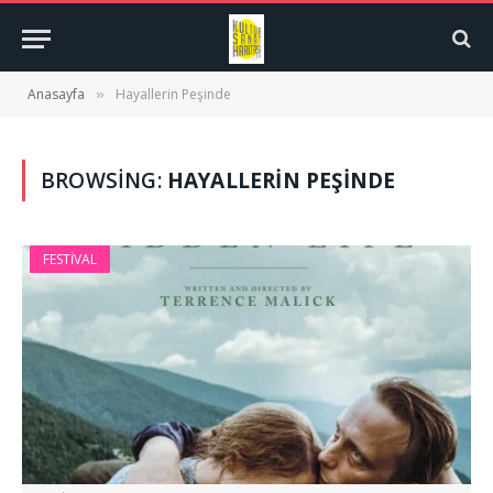
Anasayfa
Hayallerin Peşinde
»
BROWSING:
HAYALLERIN PEŞINDE
FESTIVAL