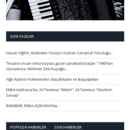
SON YAZILAR
Hasan Yiğit’in, Baskıdan Yüzeye Uzanan Sanatsal Yolculuğu…
‘’İnsanın insan olma boyutu güzel sanatlarla başlar.’’ 1943’ten
Günümüze; Mehmet Zeki Kuşoğlu…
Yiğit Aydın’ın Kaleminden: Baş Belaları ve Başyapıtları
ENKA Açıkhava’da; 20 Temmuz “Metot”- 24 Temmuz “Devlerin
Savaşı”
BARABAR, ENKA AÇIKHAVA’da…
POPÜLER HABERLER
SON HABERLER