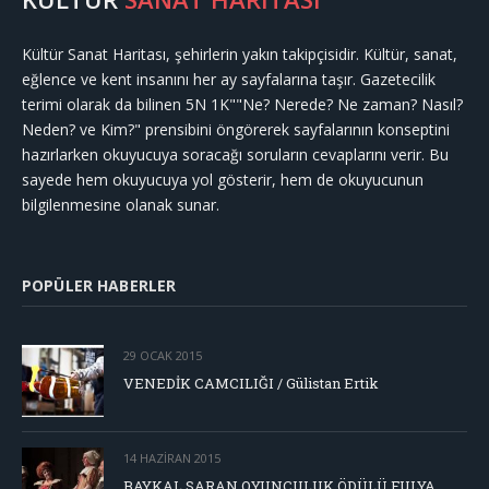
Kültür Sanat Haritası, şehirlerin yakın takipçisidir. Kültür, sanat,
eğlence ve kent insanını her ay sayfalarına taşır. Gazetecilik
terimi olarak da bilinen 5N 1K""Ne? Nerede? Ne zaman? Nasıl?
Neden? ve Kim?" prensibini öngörerek sayfalarının konseptini
hazırlarken okuyucuya soracağı soruların cevaplarını verir. Bu
sayede hem okuyucuya yol gösterir, hem de okuyucunun
bilgilenmesine olanak sunar.
POPÜLER HABERLER
29 OCAK 2015
VENEDİK CAMCILIĞI / Gülistan Ertik
14 HAZIRAN 2015
BAYKAL SARAN OYUNCULUK ÖDÜLÜ FULYA