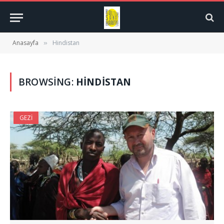
Anasayfa
Hindistan
»
BROWSING:
HINDISTAN
GEZI