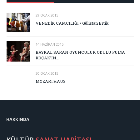
29 OCAK 2015
VENEDİK CAMCILIĞI / Gülistan Ertik
14 HAZIRAN 2015
BAYKAL SARAN OYUNCULUK ÖDÜLÜ FULYA
KOÇAK’IN…
30 OCAK 2015
MOZARTHAUS
HAKKINDA
KÜLTÜR
SANAT HARİTASI