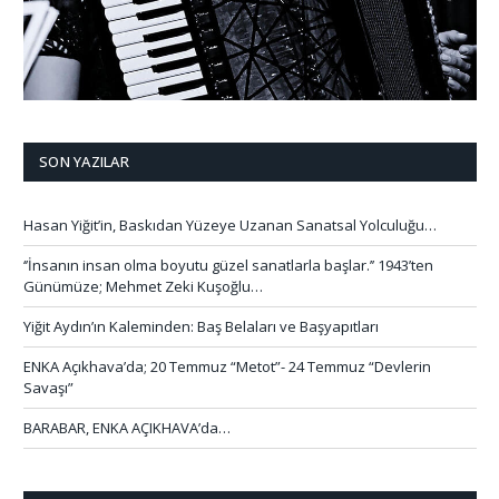
SON YAZILAR
Hasan Yiğit’in, Baskıdan Yüzeye Uzanan Sanatsal Yolculuğu…
‘’İnsanın insan olma boyutu güzel sanatlarla başlar.’’ 1943’ten
Günümüze; Mehmet Zeki Kuşoğlu…
Yiğit Aydın’ın Kaleminden: Baş Belaları ve Başyapıtları
ENKA Açıkhava’da; 20 Temmuz “Metot”- 24 Temmuz “Devlerin
Savaşı”
BARABAR, ENKA AÇIKHAVA’da…