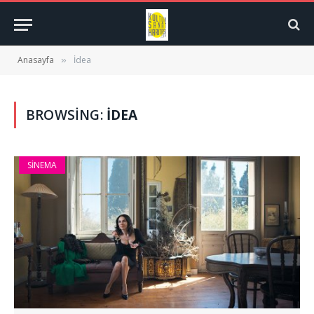
Anasayfa
İdea
»
BROWSING:
İDEA
SINEMA