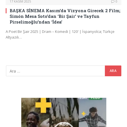
17 KASIM 2025
0
BAŞKA SİNEMA Kasım’da Vizyona Girecek 2 Film;
Simón Mesa Soto’dan ‘Bir Şair’ ve Tayfun
Pirselimoğlu’ndan ‘İdea’
A Poet Bir Şair 2025 | Dram – Komedi | 120′ | İspanyolca; Türkçe
Altyazılı…
Video
oynatıcı