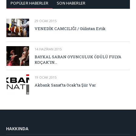
POPÜLER HABERLER
SON HABERLER
29 OCAK 2015
VENEDİK CAMCILIĞI / Gülistan Ertik
14 HAZIRAN 2015
BAYKAL SARAN OYUNCULUK ÖDÜLÜ FULYA
KOÇAK’IN…
19 OCAK 2015
Akbank Sanat’ta Ocak’ta Şiir Var
HAKKINDA