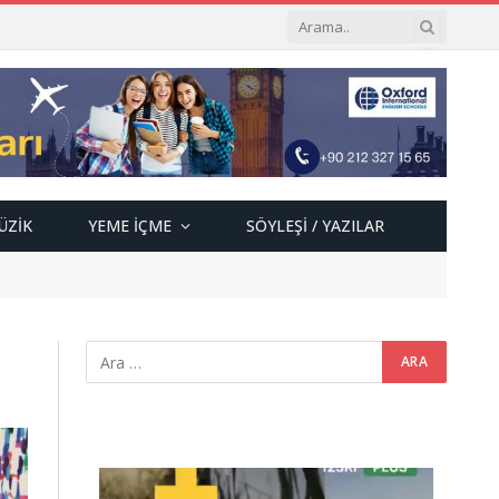
ÜZIK
YEME İÇME
SÖYLEŞI / YAZILAR
Video
oynatıcı