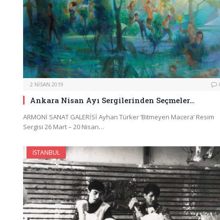
2 NISAN 2019
Ankara Nisan Ayı Sergilerinden Seçmeler…
ARMONİ SANAT GALERİSİ Ayhan Türker ‘Bitmeyen Macera’ Resim
Sergisi 26 Mart – 20 Nisan…
İSTANBUL