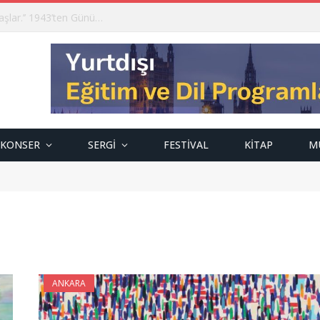
‘’İnsanın insan olma boyutu güzel sanatlarla başlar.’’ 1943’ten Günümüze; Mehmet Zeki Kuşoğlu…
KONSER
SERGI
FESTIVAL
KITAP
M
ANKARA