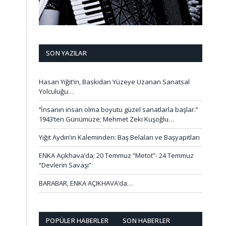
SON YAZILAR
Hasan Yiğit’in, Baskıdan Yüzeye Uzanan Sanatsal
Yolculuğu…
‘’İnsanın insan olma boyutu güzel sanatlarla başlar.’’
1943’ten Günümüze; Mehmet Zeki Kuşoğlu…
Yiğit Aydın’ın Kaleminden: Baş Belaları ve Başyapıtları
ENKA Açıkhava’da; 20 Temmuz “Metot”- 24 Temmuz
“Devlerin Savaşı”
BARABAR, ENKA AÇIKHAVA’da…
POPÜLER HABERLER
SON HABERLER