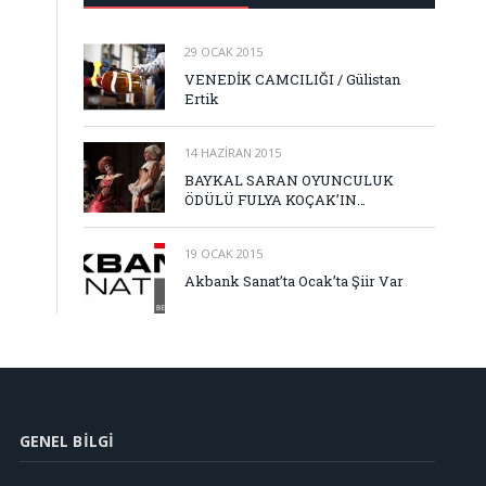
29 OCAK 2015
VENEDİK CAMCILIĞI / Gülistan
Ertik
14 HAZIRAN 2015
BAYKAL SARAN OYUNCULUK
ÖDÜLÜ FULYA KOÇAK’IN…
19 OCAK 2015
Akbank Sanat’ta Ocak’ta Şiir Var
GENEL BILGI