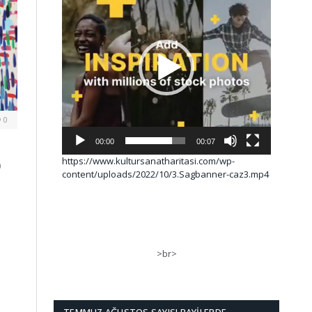
0
00:00
00:07
https://www.kultursanatharitasi.com/wp-
0
content/uploads/2022/10/3.Sagbanner-caz3.mp4
>br>