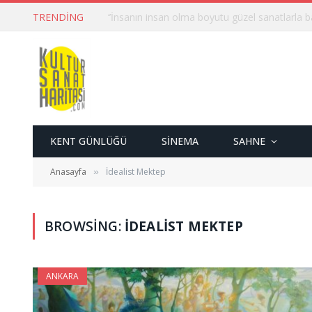
TRENDING
KENT GÜNLÜĞÜ
SINEMA
SAHNE
Anasayfa
İdealist Mektep
»
BROWSING:
İDEALIST MEKTEP
ANKARA