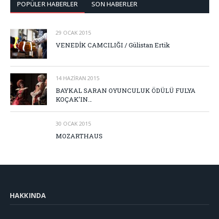
POPÜLER HABERLER
SON HABERLER
29 OCAK 2015
VENEDİK CAMCILIĞI / Gülistan Ertik
14 HAZIRAN 2015
BAYKAL SARAN OYUNCULUK ÖDÜLÜ FULYA
KOÇAK’IN…
30 OCAK 2015
MOZARTHAUS
HAKKINDA