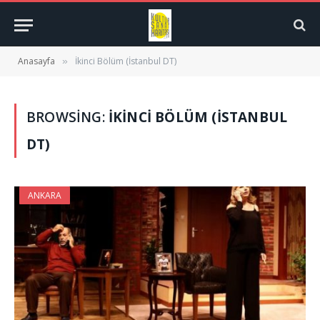
Anasayfa
İkinci Bölüm (İstanbul DT)
»
BROWSING:
İKINCI BÖLÜM (İSTANBUL
DT)
ANKARA