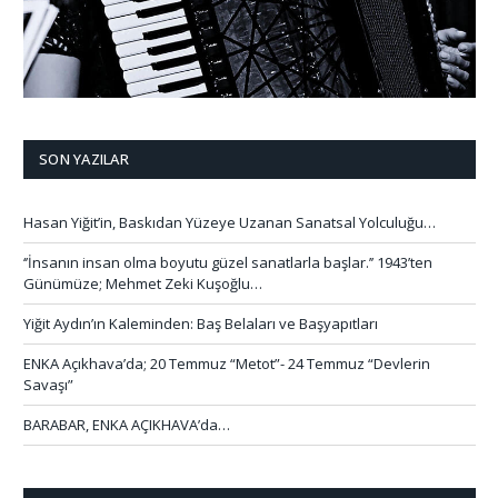
SON YAZILAR
Hasan Yiğit’in, Baskıdan Yüzeye Uzanan Sanatsal Yolculuğu…
‘’İnsanın insan olma boyutu güzel sanatlarla başlar.’’ 1943’ten
Günümüze; Mehmet Zeki Kuşoğlu…
Yiğit Aydın’ın Kaleminden: Baş Belaları ve Başyapıtları
ENKA Açıkhava’da; 20 Temmuz “Metot”- 24 Temmuz “Devlerin
Savaşı”
BARABAR, ENKA AÇIKHAVA’da…