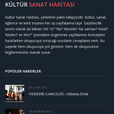
KÜLTÜR
SANAT HARİTASI
Kültür Sanat Haritası, şehirlerin yakın takipçisidir. Kültür, sanat,
eğlence ve kent insanını her ay sayfalarına taşır. Gazetecilik
terimi olarak da bilinen 5N 1K""Ne? Nerede? Ne zaman? Nasıl?
Neden? ve Kim?" prensibini öngörerek sayfalarının konseptini
hazırlarken okuyucuya soracağı soruların cevaplarını verir. Bu
sayede hem okuyucuya yol gösterir, hem de okuyucunun
bilgilenmesine olanak sunar.
POPÜLER HABERLER
29 OCAK 2015
VENEDİK CAMCILIĞI / Gülistan Ertik
14 HAZIRAN 2015