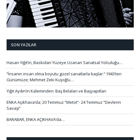
SON YAZILAR
Hasan Yiğit’in, Baskıdan Yüzeye Uzanan Sanatsal Yolculuğu…
‘’İnsanın insan olma boyutu güzel sanatlarla başlar.’’ 1943’ten
Günümüze; Mehmet Zeki Kuşoğlu…
Yiğit Aydın’ın Kaleminden: Baş Belaları ve Başyapıtları
ENKA Açıkhava’da; 20 Temmuz “Metot”- 24 Temmuz “Devlerin
Savaşı”
BARABAR, ENKA AÇIKHAVA’da…