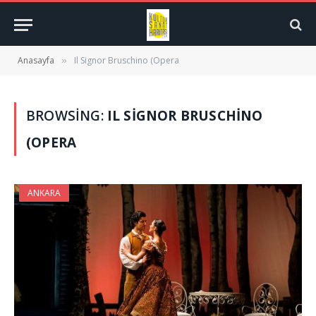
Anasayfa
Il Signor Bruschino (Opera
»
BROWSING:
IL SIGNOR BRUSCHINO
(OPERA
ANKARA