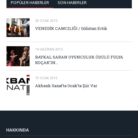
POPÜLER HABERLER
SON HABERLER
29 OCAK 2015
VENEDİK CAMCILIĞI / Gülistan Ertik
14 HAZIRAN 2015
BAYKAL SARAN OYUNCULUK ÖDÜLÜ FULYA
KOÇAK’IN…
19 OCAK 2015
Akbank Sanat’ta Ocak’ta Şiir Var
HAKKINDA