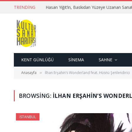
TRENDING
Hasan Yiğit’in, Baskıdan Yüzeye Uzanan Sana
KENT GÜNLÜĞÜ
SINEMA
SAHNE
Anasayfa
İlhan Erşahin’s Wonderland feat. Hüsnü Şenlendirici
»
BROWSING:
İLHAN ERŞAHIN’S WONDERL
İSTANBUL