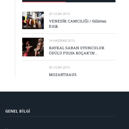
29 OCAK 2015
VENEDİK CAMCILIĞI / Gülistan
Ertik
14 HAZIRAN 2015
BAYKAL SARAN OYUNCULUK
ÖDÜLÜ FULYA KOÇAK’IN…
30 OCAK 2015
MOZARTHAUS
GENEL BILGI