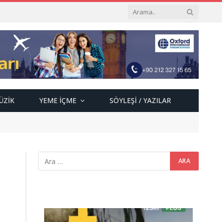
ÜZIK
YEME İÇME
SÖYLEŞI / YAZILAR
Video
oynatıcı