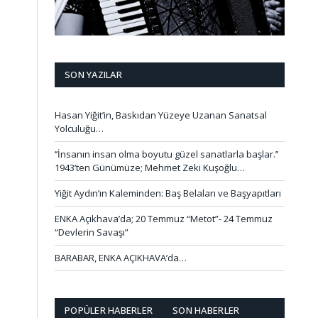
SON YAZILAR
Hasan Yiğit’in, Baskıdan Yüzeye Uzanan Sanatsal
Yolculuğu…
‘’İnsanın insan olma boyutu güzel sanatlarla başlar.’’
1943’ten Günümüze; Mehmet Zeki Kuşoğlu…
Yiğit Aydın’ın Kaleminden: Baş Belaları ve Başyapıtları
ENKA Açıkhava’da; 20 Temmuz “Metot”- 24 Temmuz
“Devlerin Savaşı”
BARABAR, ENKA AÇIKHAVA’da…
POPÜLER HABERLER
SON HABERLER