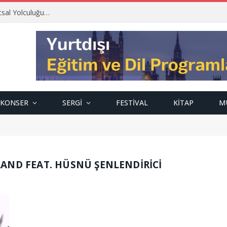
tsal Yolculuğu…
KONSER
SERGI
FESTIVAL
KITAP
M
AND FEAT. HÜSNÜ ŞENLENDIRICI