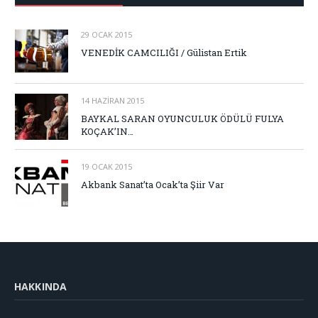
29 OCAK 2015
VENEDİK CAMCILIĞI / Gülistan Ertik
14 HAZIRAN 2015
BAYKAL SARAN OYUNCULUK ÖDÜLÜ FULYA
KOÇAK’IN…
19 OCAK 2015
Akbank Sanat’ta Ocak’ta Şiir Var
HAKKINDA