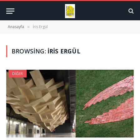
Anasayfa
İris Ergül
»
BROWSING:
İRIS ERGÜL
DIĞER