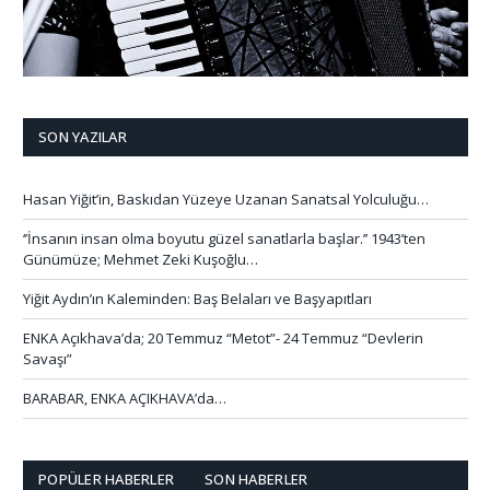
SON YAZILAR
Hasan Yiğit’in, Baskıdan Yüzeye Uzanan Sanatsal Yolculuğu…
‘’İnsanın insan olma boyutu güzel sanatlarla başlar.’’ 1943’ten
Günümüze; Mehmet Zeki Kuşoğlu…
Yiğit Aydın’ın Kaleminden: Baş Belaları ve Başyapıtları
ENKA Açıkhava’da; 20 Temmuz “Metot”- 24 Temmuz “Devlerin
Savaşı”
BARABAR, ENKA AÇIKHAVA’da…
POPÜLER HABERLER
SON HABERLER