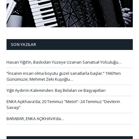
SON YAZILAR
Hasan Yiğit’in, Baskıdan Yüzeye Uzanan Sanatsal Yolculuğu…
‘’İnsanın insan olma boyutu güzel sanatlarla başlar.’’ 1943’ten
Günümüze; Mehmet Zeki Kuşoğlu…
Yiğit Aydın’ın Kaleminden: Baş Belaları ve Başyapıtları
ENKA Açıkhava’da; 20 Temmuz “Metot”- 24 Temmuz “Devlerin
Savaşı”
BARABAR, ENKA AÇIKHAVA’da…