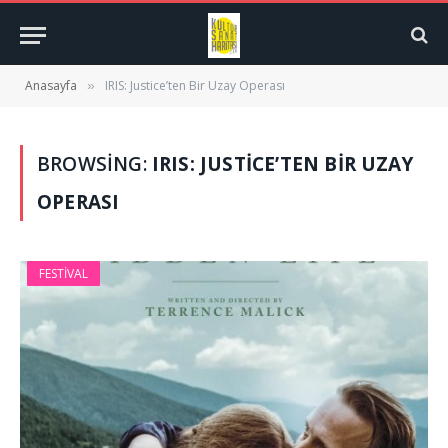
Anasayfa
IRIS: Justice’ten Bir Uzay Operası
»
BROWSING:
IRIS: JUSTICE’TEN BIR UZAY
OPERASI
FESTIVAL