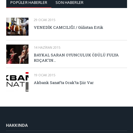
POPÜLER HABERLER
SON HABERLER
29 OCAK 2015
VENEDİK CAMCILIĞI / Gülistan Ertik
14 HAZIRAN 2015
BAYKAL SARAN OYUNCULUK ÖDÜLÜ FULYA
KOÇAK’IN…
19 OCAK 2015
Akbank Sanat’ta Ocak’ta Şiir Var
HAKKINDA