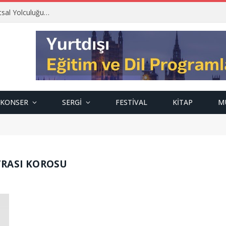
tsal Yolculuğu…
KONSER
SERGI
FESTIVAL
KITAP
M
TRASI KOROSU