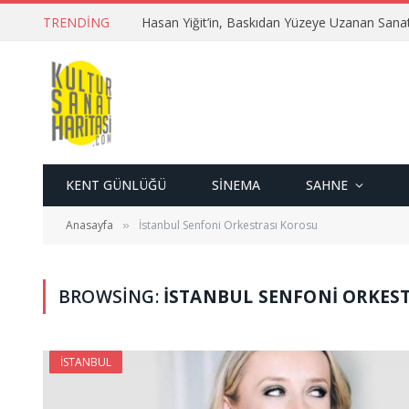
TRENDING
Hasan Yiğit’in, Baskıdan Yüzeye Uzanan Sana
KENT GÜNLÜĞÜ
SINEMA
SAHNE
Anasayfa
İstanbul Senfoni Orkestrası Korosu
»
BROWSING:
İSTANBUL SENFONI ORKES
İSTANBUL