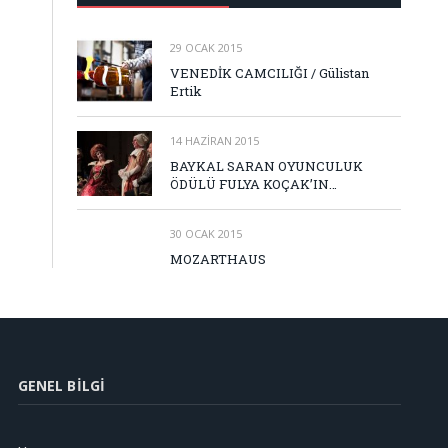
29 OCAK 2015
VENEDİK CAMCILIĞI / Gülistan
Ertik
14 HAZIRAN 2015
BAYKAL SARAN OYUNCULUK
ÖDÜLÜ FULYA KOÇAK’IN…
30 OCAK 2015
MOZARTHAUS
GENEL BILGI