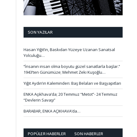
SON YAZILAR
Hasan Yiğit’in, Baskıdan Yüzeye Uzanan Sanatsal
Yolculuğu…
‘’İnsanın insan olma boyutu güzel sanatlarla başlar.’’
1943’ten Günümüze; Mehmet Zeki Kuşoğlu…
Yiğit Aydın’ın Kaleminden: Baş Belaları ve Başyapıtları
ENKA Açıkhava’da; 20 Temmuz “Metot”- 24 Temmuz
“Devlerin Savaşı”
BARABAR, ENKA AÇIKHAVA’da…
POPÜLER HABERLER
SON HABERLER