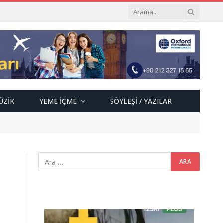
ÜZIK
YEME İÇME
SÖYLEŞI / YAZILAR
Video
oynatıcı