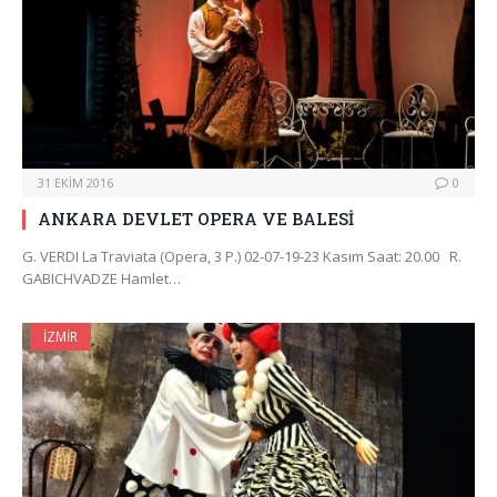
31 EKIM 2016
0
ANKARA DEVLET OPERA VE BALESİ
G. VERDI La Traviata (Opera, 3 P.) 02-07-19-23 Kasım Saat: 20.00 R.
GABICHVADZE Hamlet…
İZMIR