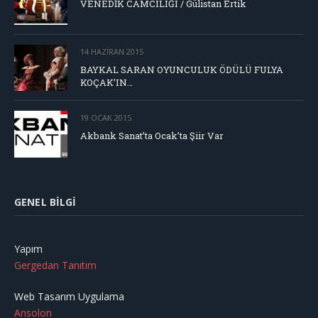
VENEDİK CAMCILIĞI / Gülistan Ertik
14 HAZIRAN 2015
BAYKAL SARAN OYUNCULUK ÖDÜLÜ FULYA
KOÇAK’IN…
19 OCAK 2015
Akbank Sanat’ta Ocak’ta Şiir Var
GENEL BILGI
Yapım
Gergedan Tanıtım
Web Tasarım Uygulama
Ansolon