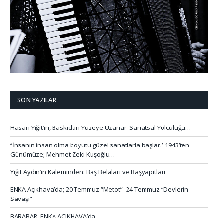
SON YAZILAR
Hasan Yiğit’in, Baskıdan Yüzeye Uzanan Sanatsal Yolculuğu…
‘’İnsanın insan olma boyutu güzel sanatlarla başlar.’’ 1943’ten
Günümüze; Mehmet Zeki Kuşoğlu…
Yiğit Aydın’ın Kaleminden: Baş Belaları ve Başyapıtları
ENKA Açıkhava’da; 20 Temmuz “Metot”- 24 Temmuz “Devlerin
Savaşı”
BARABAR, ENKA AÇIKHAVA’da…