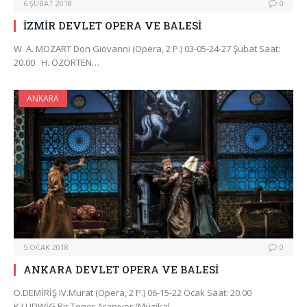
6 ŞUBAT 2018
0
İZMİR DEVLET OPERA VE BALESİ
W. A. MOZART Don Giovanni (Opera, 2 P.) 03-05-24-27 Şubat Saat:
20.00 H. ÖZÖRTEN…
ANKARA
5 OCAK 2018
0
ANKARA DEVLET OPERA VE BALESİ
O.DEMİRİŞ IV.Murat (Opera, 2 P.) 06-15-22 Ocak Saat: 20.00
K.LUDWİG Bir Tenor Aranıyor (Müzikal…