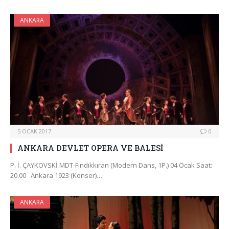
ANKARA
5 OCAK 2017
0
ANKARA DEVLET OPERA VE BALESİ
P. İ. ÇAYKOVSKİ MDT-Fındıkkıran (Modern Dans, 1P.) 04 Ocak Saat:
20.00 Ankara 1923 (Konser)…
ANKARA