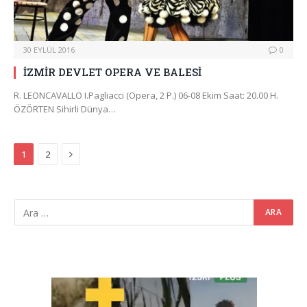
30 EYLÜL 2016
0
İZMİR DEVLET OPERA VE BALESİ
R. LEONCAVALLO I.Pagliacci (Opera, 2 P.) 06-08 Ekim Saat: 20.00 H.
ÖZÖRTEN Sihirli Dünya…
Next
1
2
Video
oynatıcı