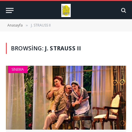
Anasayfa
J. STRAUSS II
»
BROWSING:
J. STRAUSS II
SINEMA