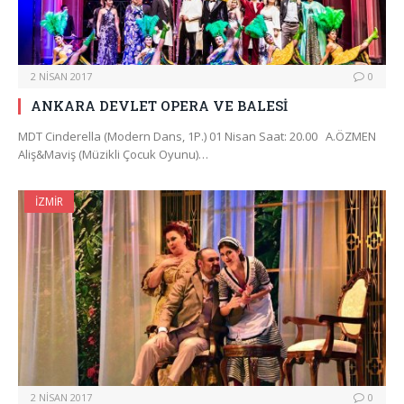
2 NISAN 2017
0
ANKARA DEVLET OPERA VE BALESİ
MDT Cinderella (Modern Dans, 1P.) 01 Nisan Saat: 20.00 A.ÖZMEN
Aliş&Maviş (Müzikli Çocuk Oyunu)…
İZMIR
2 NISAN 2017
0