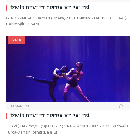
İZMİR DEVLET OPERA VE BALESİ
G. ROSSINI Sevil Berberi (Opera, 2 P.) 01 Nisan Saat: 15.00 T.TAVİŞ
Hekimoğlu (Opera,…
İZMIR
10 MART 2017
0
İZMİR DEVLET OPERA VE BALESİ
T.TAVİŞ Hekimoğlu (Opera, 2 P.) 14-16-18 Mart Saat: 20.00 Bach-Alla
Turca-Dansın Rengi (Bale, 2P.)…