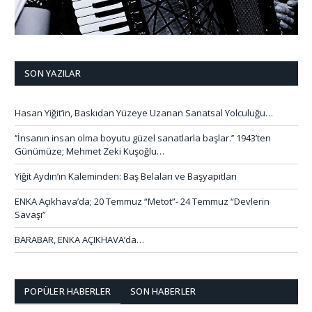
SON YAZILAR
Hasan Yiğit’in, Baskıdan Yüzeye Uzanan Sanatsal Yolculuğu…
‘’İnsanın insan olma boyutu güzel sanatlarla başlar.’’ 1943’ten
Günümüze; Mehmet Zeki Kuşoğlu…
Yiğit Aydın’ın Kaleminden: Baş Belaları ve Başyapıtları
ENKA Açıkhava’da; 20 Temmuz “Metot”- 24 Temmuz “Devlerin
Savaşı”
BARABAR, ENKA AÇIKHAVA’da…
POPÜLER HABERLER
SON HABERLER