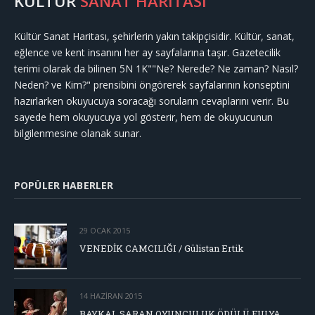
KÜLTÜR
SANAT HARİTASI
Kültür Sanat Haritası, şehirlerin yakın takipçisidir. Kültür, sanat,
eğlence ve kent insanını her ay sayfalarına taşır. Gazetecilik
terimi olarak da bilinen 5N 1K""Ne? Nerede? Ne zaman? Nasıl?
Neden? ve Kim?" prensibini öngörerek sayfalarının konseptini
hazırlarken okuyucuya soracağı soruların cevaplarını verir. Bu
sayede hem okuyucuya yol gösterir, hem de okuyucunun
bilgilenmesine olanak sunar.
POPÜLER HABERLER
29 OCAK 2015
VENEDİK CAMCILIĞI / Gülistan Ertik
14 HAZIRAN 2015
BAYKAL SARAN OYUNCULUK ÖDÜLÜ FULYA