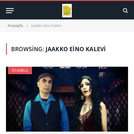
Anasayfa
Jaakko Eino Kalevi
»
BROWSING:
JAAKKO EINO KALEVI
İSTANBUL