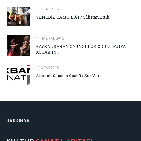
29 OCAK 2015
VENEDİK CAMCILIĞI / Gülistan Ertik
14 HAZIRAN 2015
BAYKAL SARAN OYUNCULUK ÖDÜLÜ FULYA
KOÇAK’IN…
19 OCAK 2015
Akbank Sanat’ta Ocak’ta Şiir Var
HAKKINDA