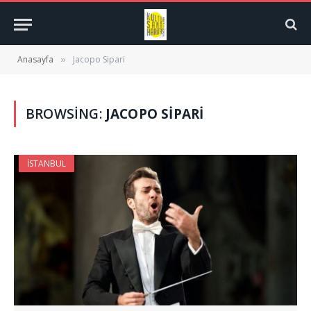
Anasayfa
Jacopo Sipari
»
BROWSING:
JACOPO SIPARI
İSTANBUL