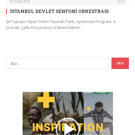
8 OCAK 2019
0
İSTANBUL DEVLET SENFONİ ORKESTRASI
Şef: Jacopo Sipari Solist: Hyunah Park, viyolonsel Program: A.
Dvorak, Çello Konçertosu Si Bemol Minör…
Video
oynatıcı