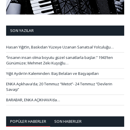
SON YAZILAR
Hasan Yiğit’in, Baskıdan Yüzeye Uzanan Sanatsal Yolculuğu…
‘’İnsanın insan olma boyutu güzel sanatlarla başlar.’’ 1943’ten
Günümüze; Mehmet Zeki Kuşoğlu…
Yiğit Aydın’ın Kaleminden: Baş Belaları ve Başyapıtları
ENKA Açıkhava’da; 20 Temmuz “Metot”- 24 Temmuz “Devlerin
Savaşı”
BARABAR, ENKA AÇIKHAVA’da…
POPÜLER HABERLER
SON HABERLER