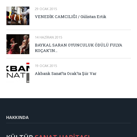
29 OCAK 2015
VENEDİK CAMCILIĞI / Gülistan Ertik
14 HAZIRAN 2015
BAYKAL SARAN OYUNCULUK ÖDÜLÜ FULYA
KOÇAK’IN…
19 OCAK 2015
Akbank Sanat’ta Ocak’ta Şiir Var
HAKKINDA