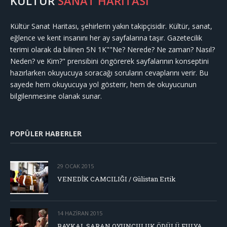
KÜLTÜR
SANAT HARİTASI
Kültür Sanat Haritası, şehirlerin yakın takipçisidir. Kültür, sanat,
eğlence ve kent insanını her ay sayfalarına taşır. Gazetecilik
terimi olarak da bilinen 5N 1K""Ne? Nerede? Ne zaman? Nasıl?
Neden? ve Kim?" prensibini öngörerek sayfalarının konseptini
hazırlarken okuyucuya soracağı soruların cevaplarını verir. Bu
sayede hem okuyucuya yol gösterir, hem de okuyucunun
bilgilenmesine olanak sunar.
POPÜLER HABERLER
29 OCAK 2015
VENEDİK CAMCILIĞI / Gülistan Ertik
14 HAZIRAN 2015
BAYKAL SARAN OYUNCULUK ÖDÜLÜ FULYA