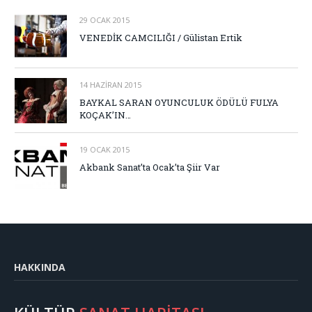
29 OCAK 2015
VENEDİK CAMCILIĞI / Gülistan Ertik
14 HAZIRAN 2015
BAYKAL SARAN OYUNCULUK ÖDÜLÜ FULYA
KOÇAK’IN…
19 OCAK 2015
Akbank Sanat’ta Ocak’ta Şiir Var
HAKKINDA