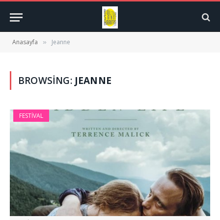
Anasayfa
Jeanne
»
BROWSING:
JEANNE
FESTIVAL