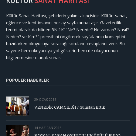
KÜLTÜR
SANAT HARİTASI
Kültür Sanat Haritası, şehirlerin yakın takipçisidir. Kültür, sanat,
eğlence ve kent insanını her ay sayfalarına taşır. Gazetecilik
terimi olarak da bilinen 5N 1K""Ne? Nerede? Ne zaman? Nasıl?
Neden? ve Kim?" prensibini öngörerek sayfalarının konseptini
hazırlarken okuyucuya soracağı soruların cevaplarını verir. Bu
sayede hem okuyucuya yol gösterir, hem de okuyucunun
bilgilenmesine olanak sunar.
POPÜLER HABERLER
29 OCAK 2015
VENEDİK CAMCILIĞI / Gülistan Ertik
14 HAZIRAN 2015
BAYKAL SARAN OYUNCULUK ÖDÜLÜ FULYA