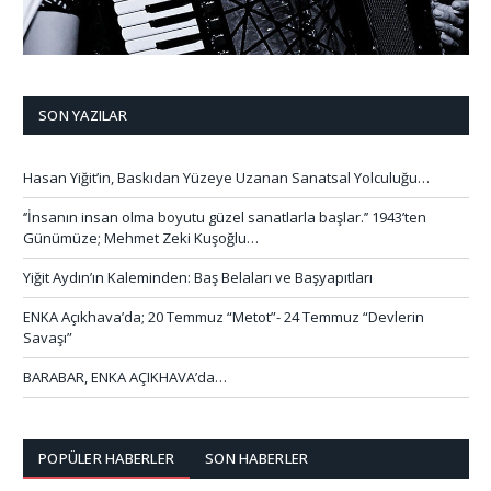
SON YAZILAR
Hasan Yiğit’in, Baskıdan Yüzeye Uzanan Sanatsal Yolculuğu…
‘’İnsanın insan olma boyutu güzel sanatlarla başlar.’’ 1943’ten
Günümüze; Mehmet Zeki Kuşoğlu…
Yiğit Aydın’ın Kaleminden: Baş Belaları ve Başyapıtları
ENKA Açıkhava’da; 20 Temmuz “Metot”- 24 Temmuz “Devlerin
Savaşı”
BARABAR, ENKA AÇIKHAVA’da…
POPÜLER HABERLER
SON HABERLER