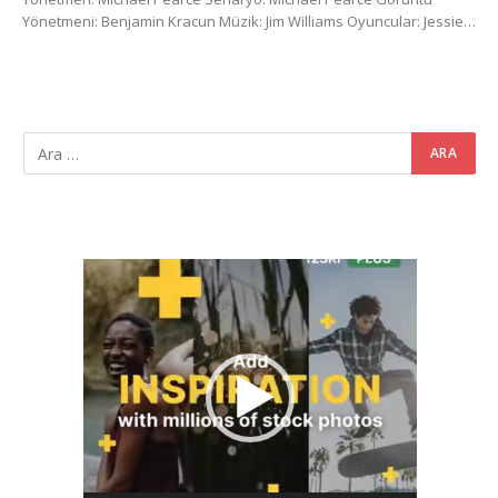
Yönetmeni: Benjamin Kracun Müzik: Jim Williams Oyuncular: Jessie…
Video
oynatıcı