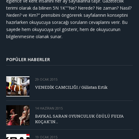
eğlence ve kent insanını her ay sayfalarına taşır. Gazetecilik
terimi olarak da bilinen 5N 1K""Ne? Nerede? Ne zaman? Nasıl?
Neden? ve Kim?" prensibini öngörerek sayfalarının konseptini
hazırlarken okuyucuya soracağı soruların cevaplarını verir. Bu
sayede hem okuyucuya yol gösterir, hem de okuyucunun
bilgilenmesine olanak sunar.
POPÜLER HABERLER
29 OCAK 2015
VENEDİK CAMCILIĞI / Gülistan Ertik
14 HAZIRAN 2015
BAYKAL SARAN OYUNCULUK ÖDÜLÜ FULYA
KOÇAK’IN…
19 OCAK 2015