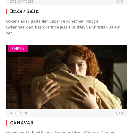
27 ŞUBAT 2026
0
Bride / Gelin
Oscar’a aday gösterilen yazar ve yönetmen Maggie
Gyllenhaal’dan, başrollerinde Jessie Buckley ve Christian Bale’in
yer…
SINEMA
9 EYLÜL 2018
0
CANAVAR
Yönetmen: Michael Pearce Senaryo: Michael Pearce Görüntü