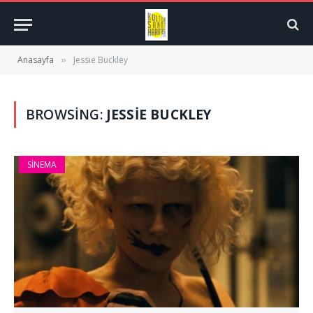
Anasayfa
Jessie Buckley
»
BROWSING:
JESSIE BUCKLEY
SINEMA