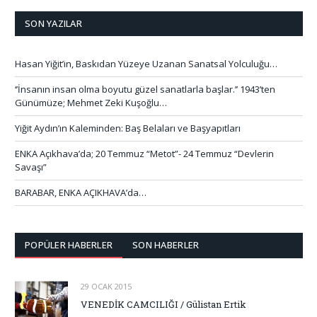
SON YAZILAR
Hasan Yiğit’in, Baskıdan Yüzeye Uzanan Sanatsal Yolculuğu…
‘’İnsanın insan olma boyutu güzel sanatlarla başlar.’’ 1943’ten
Günümüze; Mehmet Zeki Kuşoğlu…
Yiğit Aydın’ın Kaleminden: Baş Belaları ve Başyapıtları
ENKA Açıkhava’da; 20 Temmuz “Metot”- 24 Temmuz “Devlerin
Savaşı”
BARABAR, ENKA AÇIKHAVA’da…
POPÜLER HABERLER
SON HABERLER
29 OCAK 2015
VENEDİK CAMCILIĞI / Gülistan Ertik