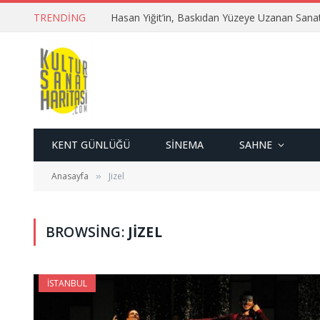
TRENDING
Hasan Yiğit’in, Baskıdan Yüzeye Uzanan Sana
KENT GÜNLÜĞÜ
SINEMA
SAHNE
Anasayfa
Jizel
»
BROWSING:
JIZEL
İSTANBUL