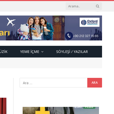
ÜZIK
YEME İÇME
SÖYLEŞI / YAZILAR
Video
oynatıcı