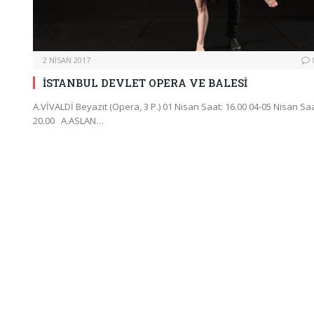
2 NISAN 2017
İSTANBUL DEVLET OPERA VE BALESİ
A.VİVALDİ Beyazıt (Opera, 3 P.) 01 Nisan Saat: 16.00 04-05 Nisan Saa
20.00 A.ASLAN…