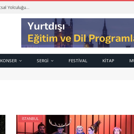
tsal Yolculuğu…
KONSER
SERGI
FESTIVAL
KITAP
M
İSTANBUL