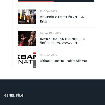
29 OCAK 2015
VENEDİK CAMCILIĞI / Gülistan
Ertik
14 HAZIRAN 2015
BAYKAL SARAN OYUNCULUK
ÖDÜLÜ FULYA KOÇAK’IN…
19 OCAK 2015
Akbank Sanat’ta Ocak’ta Şiir Var
GENEL BILGI