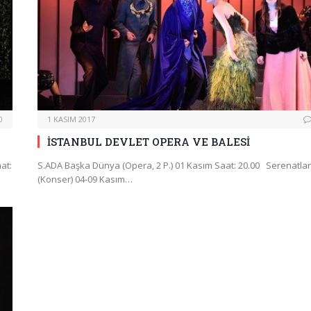
0
1 KASIM 2017
İSTANBUL DEVLET OPERA VE BALESİ
at:
S.ADA Başka Dünya (Opera, 2 P.) 01 Kasım Saat: 20.00 Serenatlar
(Konser) 04-09 Kasım…