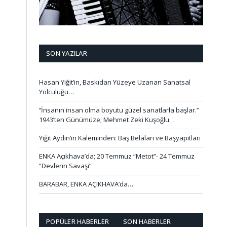
SON YAZILAR
Hasan Yiğit’in, Baskıdan Yüzeye Uzanan Sanatsal
Yolculuğu…
‘’İnsanın insan olma boyutu güzel sanatlarla başlar.’’
1943’ten Günümüze; Mehmet Zeki Kuşoğlu…
Yiğit Aydın’ın Kaleminden: Baş Belaları ve Başyapıtları
ENKA Açıkhava’da; 20 Temmuz “Metot”- 24 Temmuz
“Devlerin Savaşı”
BARABAR, ENKA AÇIKHAVA’da…
POPÜLER HABERLER
SON HABERLER