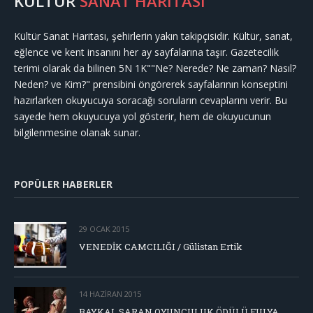
KÜLTÜR
SANAT HARİTASI
Kültür Sanat Haritası, şehirlerin yakın takipçisidir. Kültür, sanat,
eğlence ve kent insanını her ay sayfalarına taşır. Gazetecilik
terimi olarak da bilinen 5N 1K""Ne? Nerede? Ne zaman? Nasıl?
Neden? ve Kim?" prensibini öngörerek sayfalarının konseptini
hazırlarken okuyucuya soracağı soruların cevaplarını verir. Bu
sayede hem okuyucuya yol gösterir, hem de okuyucunun
bilgilenmesine olanak sunar.
POPÜLER HABERLER
29 OCAK 2015
VENEDİK CAMCILIĞI / Gülistan Ertik
14 HAZIRAN 2015
BAYKAL SARAN OYUNCULUK ÖDÜLÜ FULYA