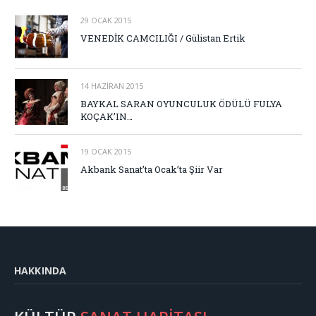
29 OCAK 2015
VENEDİK CAMCILIĞI / Gülistan Ertik
14 HAZIRAN 2015
BAYKAL SARAN OYUNCULUK ÖDÜLÜ FULYA
KOÇAK’IN…
19 OCAK 2015
Akbank Sanat’ta Ocak’ta Şiir Var
HAKKINDA