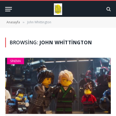
Anasayfa
John Whittington
»
BROWSING:
JOHN WHITTINGTON
SINEMA