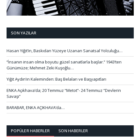
SON YAZILAR
Hasan Yiğit’in, Baskıdan Yüzeye Uzanan Sanatsal Yolculuğu…
‘’İnsanın insan olma boyutu güzel sanatlarla başlar.’’ 1943’ten
Günümüze; Mehmet Zeki Kuşoğlu…
Yiğit Aydın’ın Kaleminden: Baş Belaları ve Başyapıtları
ENKA Açıkhava’da; 20 Temmuz “Metot”- 24 Temmuz “Devlerin
Savaşı”
BARABAR, ENKA AÇIKHAVA’da…
POPÜLER HABERLER
SON HABERLER