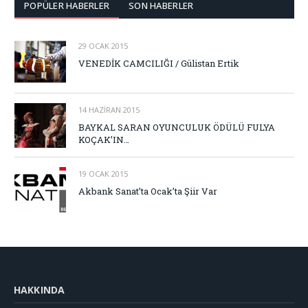
POPÜLER HABERLER
SON HABERLER
29 OCAK 2015
VENEDİK CAMCILIĞI / Gülistan Ertik
14 HAZIRAN 2015
BAYKAL SARAN OYUNCULUK ÖDÜLÜ FULYA
KOÇAK’IN…
19 OCAK 2015
Akbank Sanat’ta Ocak’ta Şiir Var
HAKKINDA