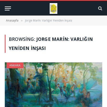
Anasayfa
Jorge Marín: Varlığın Yeniden İnşası
»
BROWSING:
JORGE MARÍN: VARLIĞIN
YENIDEN İNŞASI
ANKARA