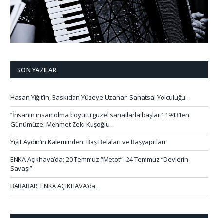
SON YAZILAR
Hasan Yiğit’in, Baskıdan Yüzeye Uzanan Sanatsal Yolculuğu…
‘’İnsanın insan olma boyutu güzel sanatlarla başlar.’’ 1943’ten
Günümüze; Mehmet Zeki Kuşoğlu…
Yiğit Aydın’ın Kaleminden: Baş Belaları ve Başyapıtları
ENKA Açıkhava’da; 20 Temmuz “Metot”- 24 Temmuz “Devlerin
Savaşı”
BARABAR, ENKA AÇIKHAVA’da…