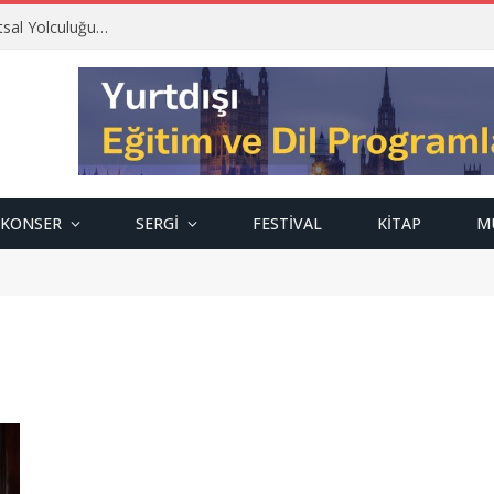
tsal Yolculuğu…
KONSER
SERGI
FESTIVAL
KITAP
M