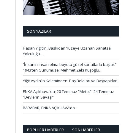
SON YAZILAR
Hasan Yiğit’in, Baskıdan Yüzeye Uzanan Sanatsal
Yolculuğu…
‘’İnsanın insan olma boyutu güzel sanatlarla başlar.’’
1943’ten Günümüze; Mehmet Zeki Kuşoğlu…
Yiğit Aydın’ın Kaleminden: Baş Belaları ve Başyapıtları
ENKA Açıkhava’da; 20 Temmuz “Metot”- 24 Temmuz
“Devlerin Savaşı”
BARABAR, ENKA AÇIKHAVA’da…
POPÜLER HABERLER
SON HABERLER