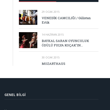
29 OCAK 2015
VENEDİK CAMCILIĞI / Gülistan
Ertik
14 HAZIRAN 2015
BAYKAL SARAN OYUNCULUK
ÖDÜLÜ FULYA KOÇAK’IN…
30 OCAK 2015
MOZARTHAUS
GENEL BILGI