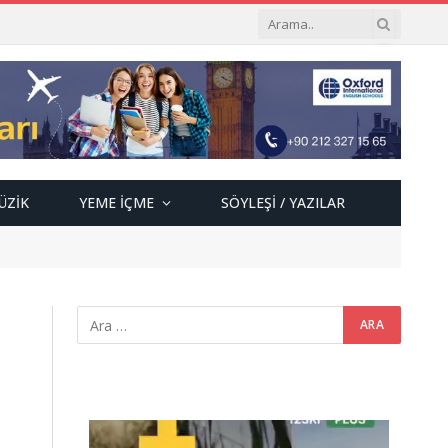
ÜZIK
YEME İÇME
SÖYLEŞI / YAZILAR
Video
oynatıcı