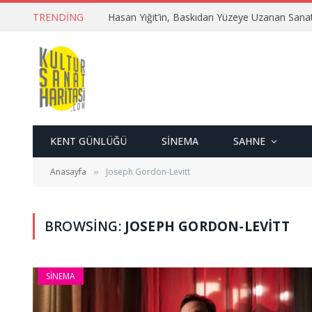
TRENDING
Hasan Yiğit’in, Baskıdan Yüzeye Uzanan Sana
KENT GÜNLÜĞÜ
SINEMA
SAHNE
Anasayfa
Joseph Gordon-Levitt
»
BROWSING:
JOSEPH GORDON-LEVITT
SINEMA