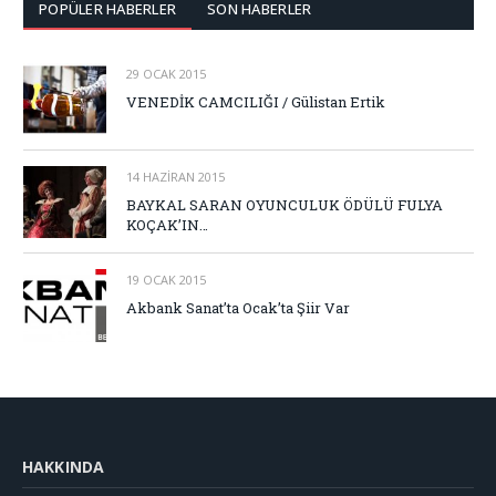
POPÜLER HABERLER
SON HABERLER
29 OCAK 2015
VENEDİK CAMCILIĞI / Gülistan Ertik
14 HAZIRAN 2015
BAYKAL SARAN OYUNCULUK ÖDÜLÜ FULYA
KOÇAK’IN…
19 OCAK 2015
Akbank Sanat’ta Ocak’ta Şiir Var
HAKKINDA