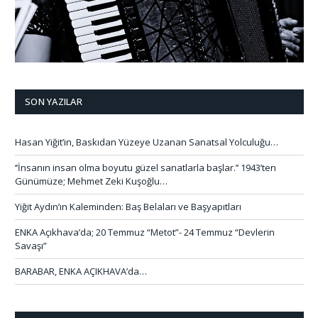
SON YAZILAR
Hasan Yiğit’in, Baskıdan Yüzeye Uzanan Sanatsal Yolculuğu…
‘’İnsanın insan olma boyutu güzel sanatlarla başlar.’’ 1943’ten
Günümüze; Mehmet Zeki Kuşoğlu…
Yiğit Aydın’ın Kaleminden: Baş Belaları ve Başyapıtları
ENKA Açıkhava’da; 20 Temmuz “Metot”- 24 Temmuz “Devlerin
Savaşı”
BARABAR, ENKA AÇIKHAVA’da…