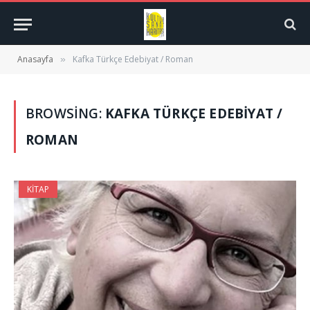
Anasayfa
Kafka Türkçe Edebiyat / Roman
»
BROWSING:
KAFKA TÜRKÇE EDEBIYAT /
ROMAN
KITAP