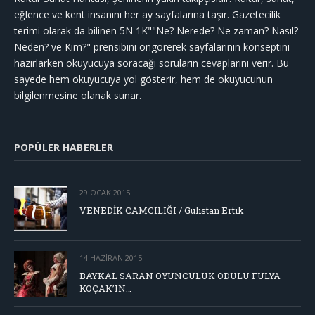
eğlence ve kent insanını her ay sayfalarına taşır. Gazetecilik
terimi olarak da bilinen 5N 1K""Ne? Nerede? Ne zaman? Nasıl?
Neden? ve Kim?" prensibini öngörerek sayfalarının konseptini
hazırlarken okuyucuya soracağı soruların cevaplarını verir. Bu
sayede hem okuyucuya yol gösterir, hem de okuyucunun
bilgilenmesine olanak sunar.
POPÜLER HABERLER
29 OCAK 2015
VENEDİK CAMCILIĞI / Gülistan Ertik
14 HAZIRAN 2015
BAYKAL SARAN OYUNCULUK ÖDÜLÜ FULYA
KOÇAK’IN…