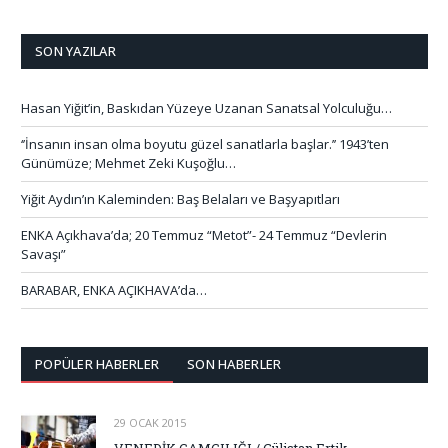
SON YAZILAR
Hasan Yiğit’in, Baskıdan Yüzeye Uzanan Sanatsal Yolculuğu…
‘’İnsanın insan olma boyutu güzel sanatlarla başlar.’’ 1943’ten
Günümüze; Mehmet Zeki Kuşoğlu…
Yiğit Aydın’ın Kaleminden: Baş Belaları ve Başyapıtları
ENKA Açıkhava’da; 20 Temmuz “Metot”- 24 Temmuz “Devlerin
Savaşı”
BARABAR, ENKA AÇIKHAVA’da…
POPÜLER HABERLER
SON HABERLER
29 OCAK 2015
VENEDİK CAMCILIĞI / Gülistan Ertik