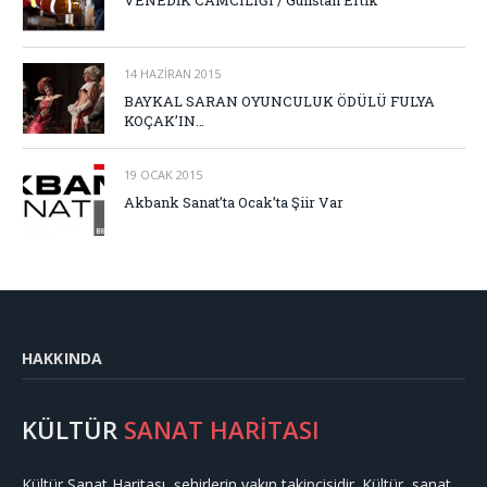
14 HAZIRAN 2015
BAYKAL SARAN OYUNCULUK ÖDÜLÜ FULYA
KOÇAK’IN…
19 OCAK 2015
Akbank Sanat’ta Ocak’ta Şiir Var
HAKKINDA
KÜLTÜR
SANAT HARİTASI
Kültür Sanat Haritası, şehirlerin yakın takipçisidir. Kültür, sanat,