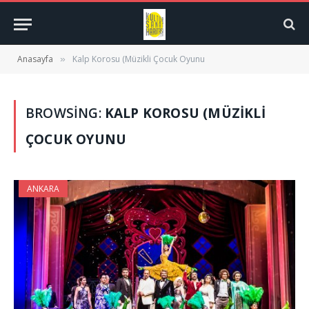
Anasayfa
Kalp Korosu (Müzikli Çocuk Oyunu
»
BROWSING:
KALP KOROSU (MÜZIKLI
ÇOCUK OYUNU
ANKARA