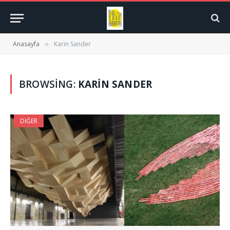
Anasayfa
Karin Sander
»
BROWSING:
KARIN SANDER
DIĞER