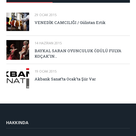
29 OCAK 2015
VENEDİK CAMCILIĞI / Gülistan Ertik
14 HAZIRAN 2015
BAYKAL SARAN OYUNCULUK ÖDÜLÜ FULYA
KOÇAK’IN…
19 OCAK 2015
Akbank Sanat’ta Ocak’ta Şiir Var
HAKKINDA