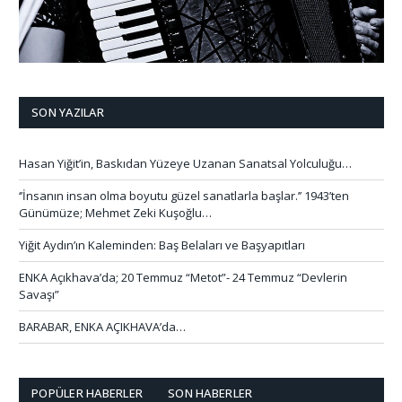
SON YAZILAR
Hasan Yiğit’in, Baskıdan Yüzeye Uzanan Sanatsal Yolculuğu…
‘’İnsanın insan olma boyutu güzel sanatlarla başlar.’’ 1943’ten
Günümüze; Mehmet Zeki Kuşoğlu…
Yiğit Aydın’ın Kaleminden: Baş Belaları ve Başyapıtları
ENKA Açıkhava’da; 20 Temmuz “Metot”- 24 Temmuz “Devlerin
Savaşı”
BARABAR, ENKA AÇIKHAVA’da…
POPÜLER HABERLER
SON HABERLER