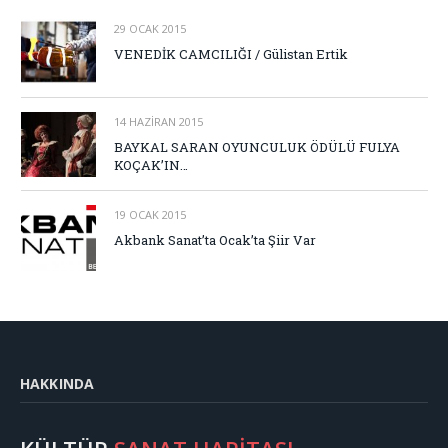
29 OCAK 2015
VENEDİK CAMCILIĞI / Gülistan Ertik
14 HAZIRAN 2015
BAYKAL SARAN OYUNCULUK ÖDÜLÜ FULYA
KOÇAK’IN…
19 OCAK 2015
Akbank Sanat’ta Ocak’ta Şiir Var
HAKKINDA