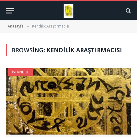
Anasayfa
Kendilik Araştırmacısı
»
BROWSING:
KENDILIK ARAŞTIRMACISI
İSTANBUL