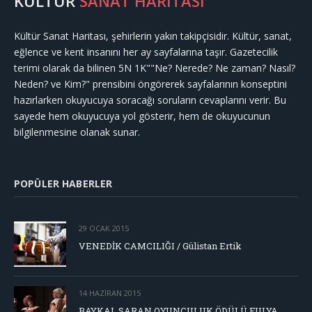
KÜLTÜR
SANAT HARİTASI
Kültür Sanat Haritası, şehirlerin yakın takipçisidir. Kültür, sanat,
eğlence ve kent insanını her ay sayfalarına taşır. Gazetecilik
terimi olarak da bilinen 5N 1K""Ne? Nerede? Ne zaman? Nasıl?
Neden? ve Kim?" prensibini öngörerek sayfalarının konseptini
hazırlarken okuyucuya soracağı soruların cevaplarını verir. Bu
sayede hem okuyucuya yol gösterir, hem de okuyucunun
bilgilenmesine olanak sunar.
POPÜLER HABERLER
29 OCAK 2015
VENEDİK CAMCILIĞI / Gülistan Ertik
14 HAZIRAN 2015
BAYKAL SARAN OYUNCULUK ÖDÜLÜ FULYA