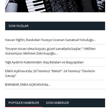
SON YAZILAR
Hasan Yiğit’in, Baskıdan Yüzeye Uzanan Sanatsal Yolculuğu…
‘’İnsanın insan olma boyutu güzel sanatlarla başlar.’’ 1943’ten
Günümüze; Mehmet Zeki Kuşoğlu…
Yiğit Aydın’ın Kaleminden: Baş Belaları ve Başyapıtları
ENKA Açıkhava’da; 20 Temmuz “Metot”- 24 Temmuz “Devlerin
Savaşı”
BARABAR, ENKA AÇIKHAVA’da…
POPÜLER HABERLER
SON HABERLER