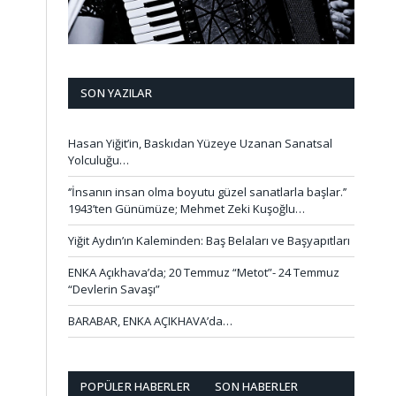
SON YAZILAR
Hasan Yiğit’in, Baskıdan Yüzeye Uzanan Sanatsal
Yolculuğu…
‘’İnsanın insan olma boyutu güzel sanatlarla başlar.’’
1943’ten Günümüze; Mehmet Zeki Kuşoğlu…
Yiğit Aydın’ın Kaleminden: Baş Belaları ve Başyapıtları
ENKA Açıkhava’da; 20 Temmuz “Metot”- 24 Temmuz
“Devlerin Savaşı”
BARABAR, ENKA AÇIKHAVA’da…
POPÜLER HABERLER
SON HABERLER