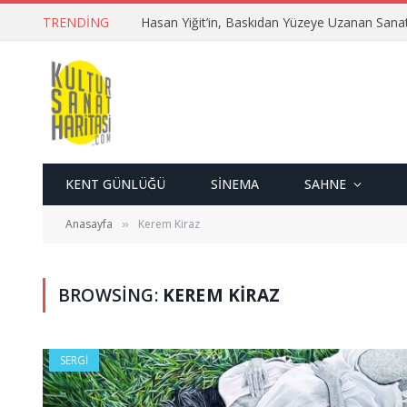
TRENDING
Hasan Yiğit’in, Baskıdan Yüzeye Uzanan Sana
KENT GÜNLÜĞÜ
SINEMA
SAHNE
Anasayfa
Kerem Kiraz
»
BROWSING:
KEREM KIRAZ
SERGI