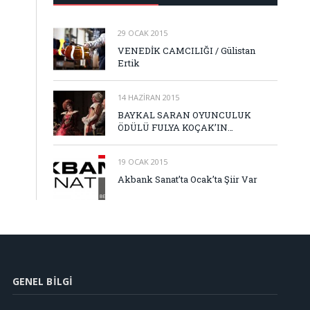
29 OCAK 2015
VENEDİK CAMCILIĞI / Gülistan
Ertik
14 HAZIRAN 2015
BAYKAL SARAN OYUNCULUK
ÖDÜLÜ FULYA KOÇAK’IN…
19 OCAK 2015
Akbank Sanat’ta Ocak’ta Şiir Var
GENEL BILGI