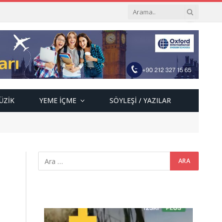
ÜZIK
YEME İÇME
SÖYLEŞI / YAZILAR
Video
oynatıcı