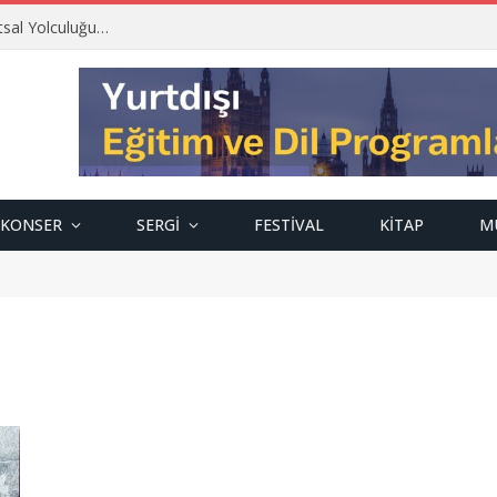
tsal Yolculuğu…
KONSER
SERGI
FESTIVAL
KITAP
M