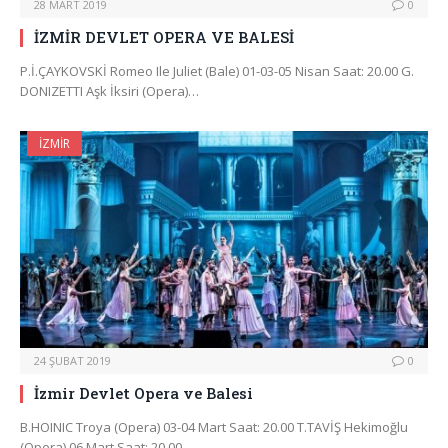
28 MART 2019
0
İZMİR DEVLET OPERA VE BALESİ
P.İ.ÇAYKOVSKİ Romeo Ile Juliet (Bale) 01-03-05 Nisan Saat: 20.00 G.
DONIZETTI Aşk İksiri (Opera)…
İZMIR
24 ŞUBAT 2019
0
İzmir Devlet Opera ve Balesi
B.HOINIC Troya (Opera) 03-04 Mart Saat: 20.00 T.TAVİŞ Hekimoğlu
(Opera) 06 Mart Saat: 20.00…