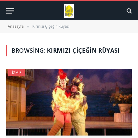
Anasayfa
Kırmızı Çiçeğin Rüyası
»
BROWSING:
KIRMIZI ÇIÇEĞIN RÜYASI
İZMIR