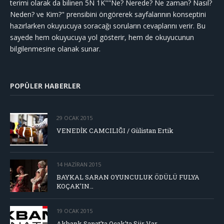
terimi olarak da bilinen 5N 1K""Ne? Nerede? Ne zaman? Nasıl?
Neden? ve Kim?" prensibini öngörerek sayfalarının konseptini
hazırlarken okuyucuya soracağı soruların cevaplarını verir. Bu
sayede hem okuyucuya yol gösterir, hem de okuyucunun
bilgilenmesine olanak sunar.
POPÜLER HABERLER
29 OCAK 2015
VENEDİK CAMCILIĞI / Gülistan Ertik
14 HAZIRAN 2015
BAYKAL SARAN OYUNCULUK ÖDÜLÜ FULYA
KOÇAK’IN…
19 OCAK 2015
Akbank Sanat’ta Ocak’ta Şiir Var