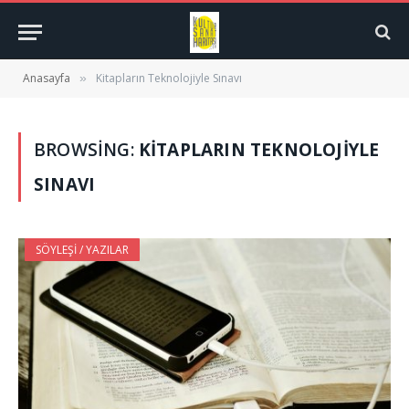
Anasayfa
Kitapların Teknolojiyle Sınavı
»
BROWSING:
KITAPLARIN TEKNOLOJIYLE
SINAVI
SÖYLEŞI / YAZILAR