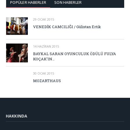
POPÜLER HABERLER
SON HABERLER
29 OCAK 2015
VENEDİK CAMCILIĞI / Gülistan Ertik
14 HAZIRAN 2015
BAYKAL SARAN OYUNCULUK ÖDÜLÜ FULYA
KOÇAK’IN…
30 OCAK 2015
MOZARTHAUS
HAKKINDA