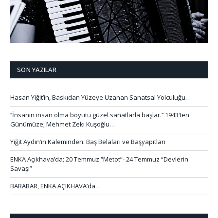
SON YAZILAR
Hasan Yiğit’in, Baskıdan Yüzeye Uzanan Sanatsal Yolculuğu…
‘’İnsanın insan olma boyutu güzel sanatlarla başlar.’’ 1943’ten
Günümüze; Mehmet Zeki Kuşoğlu…
Yiğit Aydın’ın Kaleminden: Baş Belaları ve Başyapıtları
ENKA Açıkhava’da; 20 Temmuz “Metot”- 24 Temmuz “Devlerin
Savaşı”
BARABAR, ENKA AÇIKHAVA’da…