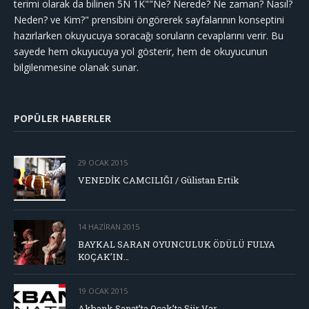
terimi olarak da bilinen 5N 1K""Ne? Nerede? Ne zaman? Nasıl?
Neden? ve Kim?" prensibini öngörerek sayfalarının konseptini
hazırlarken okuyucuya soracağı soruların cevaplarını verir. Bu
sayede hem okuyucuya yol gösterir, hem de okuyucunun
bilgilenmesine olanak sunar.
POPÜLER HABERLER
29 OCAK 2015
VENEDİK CAMCILIĞI / Gülistan Ertik
14 HAZIRAN 2015
BAYKAL SARAN OYUNCULUK ÖDÜLÜ FULYA
KOÇAK’IN…
19 OCAK 2015
Akbank Sanat’ta Ocak’ta Şiir Var