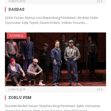
3 MAYIS 2019
0
DASDAS
Çirkin Yazan: Marius von Mayenburg Yönetmen: İbrahim Selim
Oyuncular: Edip Tepeli, Gizem Erdem, Volkan Yosunlu,…
İSTANBUL
2 MAYIS 2019
0
ZORLU PSM
Esaretin Bedeli Yazan: Stephen King Yönetmen: Şakir Gürzumar
Oyuncular: Kerem Alışık, Kaan Taşaner, İştar Gökseven,…