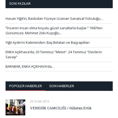
SON YAZILAR
Hasan Yiğit’in, Baskıdan Yüzeye Uzanan Sanatsal Yolculuğu…
‘’İnsanın insan olma boyutu güzel sanatlarla başlar.’’ 1943’ten
Günümüze; Mehmet Zeki Kuşoğlu…
Yiğit Aydın’ın Kaleminden: Baş Belaları ve Başyapıtları
ENKA Açıkhava’da; 20 Temmuz “Metot”- 24 Temmuz “Devlerin
Savaşı”
BARABAR, ENKA AÇIKHAVA’da…
POPÜLER HABERLER
SON HABERLER
29 OCAK 2015
VENEDİK CAMCILIĞI / Gülistan Ertik