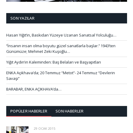
SON YAZILAR
Hasan Yiğit’in, Baskıdan Yüzeye Uzanan Sanatsal Yolculuğu…
‘’İnsanın insan olma boyutu güzel sanatlarla başlar.’’ 1943’ten
Günümüze; Mehmet Zeki Kuşoğlu…
Yiğit Aydın’ın Kaleminden: Baş Belaları ve Başyapıtları
ENKA Açıkhava’da; 20 Temmuz “Metot”- 24 Temmuz “Devlerin
Savaşı”
BARABAR, ENKA AÇIKHAVA’da…
POPÜLER HABERLER
SON HABERLER
29 OCAK 2015