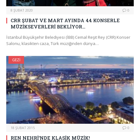
8 ŞUBAT 2020
0
CRR ŞUBAT VE MART AYINDA 44 KONSERLE
MÜZİKSEVERLERİ BEKLİYOR…
İstanbul Büyükşehir Belediyesi (İBB) Cemal Reşit Rey (CRR) Konser
Salonu, klasikten caza, Türk müziğinden dünya…
GEZI
18 ŞUBAT 2015
0
REN NEHRİ’NDE KLASİK MÜZİK!