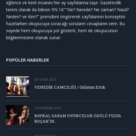
eğlence ve kent insanını her ay sayfalarına taşır. Gazetecilik
terimi olarak da bilinen 5N 1K""Ne? Nerede? Ne zaman? Nasıl?
Neden? ve Kim?" prensibini öngörerek sayfalarının konseptini
hazırlarken okuyucuya soracağı soruların cevaplarını verir. Bu
sayede hem okuyucuya yol gösterir, hem de okuyucunun
bilgilenmesine olanak sunar.
POPÜLER HABERLER
29 OCAK 2015
VENEDİK CAMCILIĞI / Gülistan Ertik
14 HAZIRAN 2015
BAYKAL SARAN OYUNCULUK ÖDÜLÜ FULYA
KOÇAK’IN…