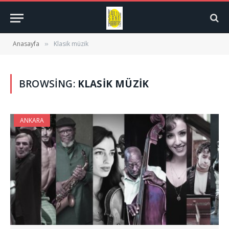
Anasayfa
Klasik müzik
»
BROWSING:
KLASIK MÜZIK
ANKARA