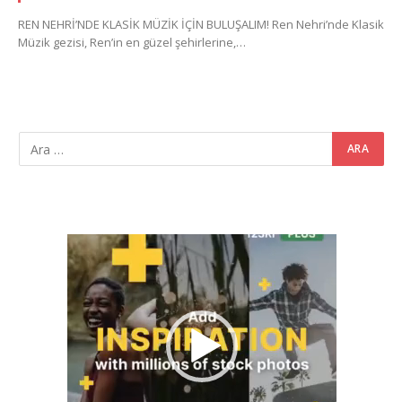
REN NEHRİ’NDE KLASİK MÜZİK İÇİN BULUŞALIM! Ren Nehri’nde Klasik
Müzik gezisi, Ren’in en güzel şehirlerine,…
Video
oynatıcı