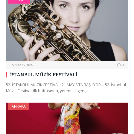
15 MAYIS 2024
0
İSTANBUL MÜZİK FESTİVALİ
52. İSTANBUL MÜZİK FESTİVALİ 21 MAYIS’TA BAŞLIYOR… 52. İstanbul
Müzik Festivali ilk haftasında, yetenekli genç…
ANKARA