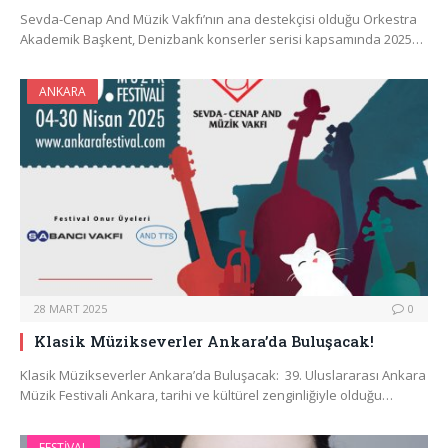
Sevda-Cenap And Müzik Vakfı’nın ana destekçisi olduğu Orkestra
Akademik Başkent, Denizbank konserler serisi kapsamında 2025…
ANKARA
28 MART 2025
0
Klasik Müzikseverler Ankara’da Buluşacak!
Klasik Müzikseverler Ankara’da Buluşacak: 39. Uluslararası Ankara
Müzik Festivali Ankara, tarihi ve kültürel zenginliğiyle olduğu…
FESTIVAL