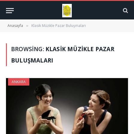
Anasayfa
Klasik Müzikle Pazar Buluşmaları
»
BROWSING:
KLASIK MÜZIKLE PAZAR
BULUŞMALARI
ANKARA