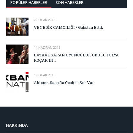
POPÜLER HABERLER
SON HABERLER
29 OCAK 2015
VENEDİK CAMCILIĞI / Gülistan Ertik
14 HAZIRAN 2015
BAYKAL SARAN OYUNCULUK ÖDÜLÜ FULYA
KOÇAK’IN…
19 OCAK 2015
Akbank Sanat’ta Ocak’ta Şiir Var
HAKKINDA