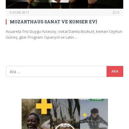
5 OCAK 2017
0
MOZARTHAUS SANAT VE KONSER EVİ
Acuarela Trio Duygu Yücesoy, vokal Damla Bozkurt, keman Ceyhun
Güneş, gitar Program: İspanyol ve Latin…
Video
oynatıcı