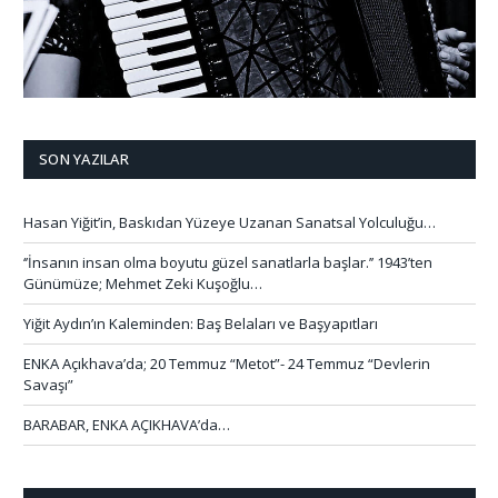
SON YAZILAR
Hasan Yiğit’in, Baskıdan Yüzeye Uzanan Sanatsal Yolculuğu…
‘’İnsanın insan olma boyutu güzel sanatlarla başlar.’’ 1943’ten
Günümüze; Mehmet Zeki Kuşoğlu…
Yiğit Aydın’ın Kaleminden: Baş Belaları ve Başyapıtları
ENKA Açıkhava’da; 20 Temmuz “Metot”- 24 Temmuz “Devlerin
Savaşı”
BARABAR, ENKA AÇIKHAVA’da…