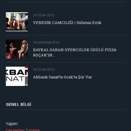
29 OCAK 2015
VENEDİK CAMCILIĞI / Gülistan Ertik
14 HAZIRAN 2015
BAYKAL SARAN OYUNCULUK ÖDÜLÜ FULYA
KOÇAK’IN…
19 OCAK 2015
Akbank Sanat’ta Ocak’ta Şiir Var
GENEL BILGI
Yapım
Gergedan Tanıtım