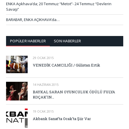
ENKA Açıkhava’da; 20 Temmuz “Metot”- 24 Temmuz “Devlerin
Savaşı”
BARABAR, ENKA AÇIKHAVA’da…
POPÜLER HABERLER
SON HABERLER
29 OCAK 2015
VENEDİK CAMCILIĞI / Gülistan Ertik
14 HAZIRAN 2015
BAYKAL SARAN OYUNCULUK ÖDÜLÜ FULYA
KOÇAK’IN…
19 OCAK 2015
Akbank Sanat’ta Ocak’ta Şiir Var