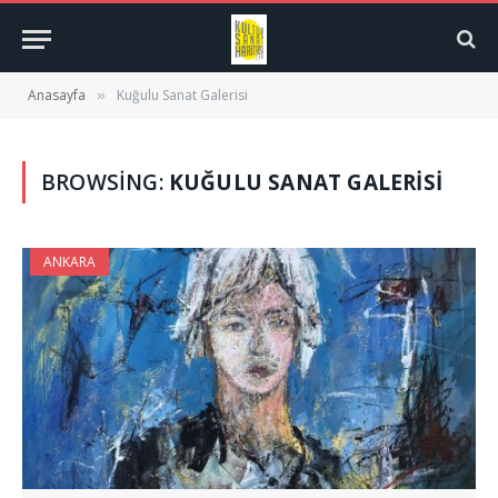
Anasayfa
Kuğulu Sanat Galerisi
»
BROWSING:
KUĞULU SANAT GALERISI
ANKARA