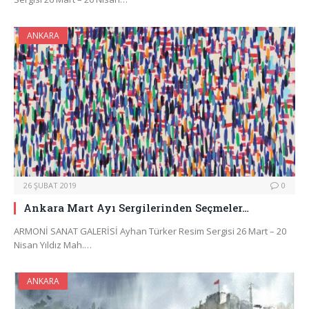
ANKARA
26 ŞUBAT 2019
0
Ankara Mart Ayı Sergilerinden Seçmeler…
ARMONİ SANAT GALERİSİ Ayhan Türker Resim Sergisi 26 Mart – 20
Nisan Yıldız Mah.…
ANKARA