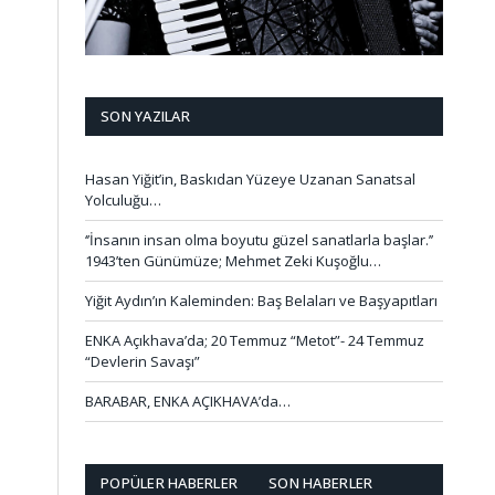
SON YAZILAR
Hasan Yiğit’in, Baskıdan Yüzeye Uzanan Sanatsal
Yolculuğu…
‘’İnsanın insan olma boyutu güzel sanatlarla başlar.’’
1943’ten Günümüze; Mehmet Zeki Kuşoğlu…
Yiğit Aydın’ın Kaleminden: Baş Belaları ve Başyapıtları
ENKA Açıkhava’da; 20 Temmuz “Metot”- 24 Temmuz
“Devlerin Savaşı”
BARABAR, ENKA AÇIKHAVA’da…
POPÜLER HABERLER
SON HABERLER