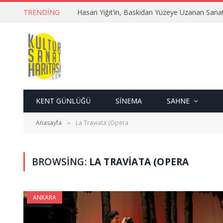
TRENDING
Hasan Yiğit’in, Baskıdan Yüzeye Uzanan Sana
KENT GÜNLÜĞÜ
SINEMA
SAHNE
Anasayfa
La Traviata (Opera
»
BROWSING:
LA TRAVIATA (OPERA
ANKARA