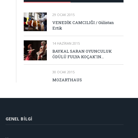
29 OCAK 2015
VENEDİK CAMCILIĞI / Gülistan
Ertik
14 HAZIRAN 2015
BAYKAL SARAN OYUNCULUK
ÖDÜLÜ FULYA KOÇAK’IN…
30 OCAK 2015
MOZARTHAUS
GENEL BILGI