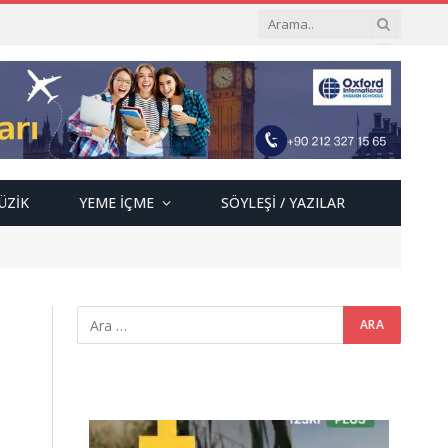
ÜZIK
YEME İÇME
SÖYLEŞI / YAZILAR
Video
oynatıcı