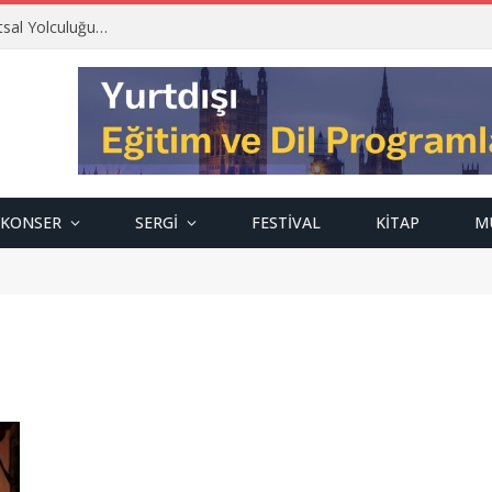
tsal Yolculuğu…
KONSER
SERGI
FESTIVAL
KITAP
M