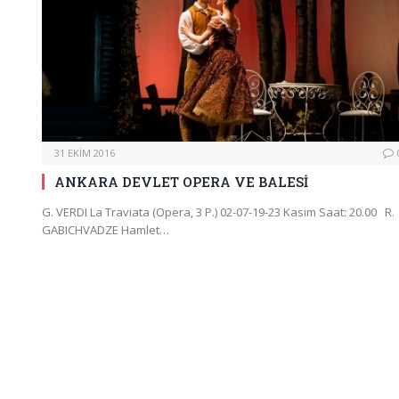
31 EKIM 2016
ANKARA DEVLET OPERA VE BALESİ
G. VERDI La Traviata (Opera, 3 P.) 02-07-19-23 Kasım Saat: 20.00 R.
GABICHVADZE Hamlet…