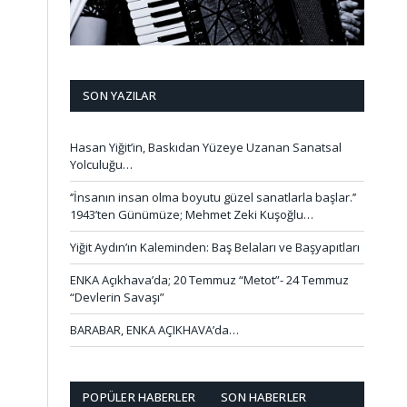
SON YAZILAR
Hasan Yiğit’in, Baskıdan Yüzeye Uzanan Sanatsal
Yolculuğu…
‘’İnsanın insan olma boyutu güzel sanatlarla başlar.’’
1943’ten Günümüze; Mehmet Zeki Kuşoğlu…
Yiğit Aydın’ın Kaleminden: Baş Belaları ve Başyapıtları
ENKA Açıkhava’da; 20 Temmuz “Metot”- 24 Temmuz
“Devlerin Savaşı”
BARABAR, ENKA AÇIKHAVA’da…
POPÜLER HABERLER
SON HABERLER