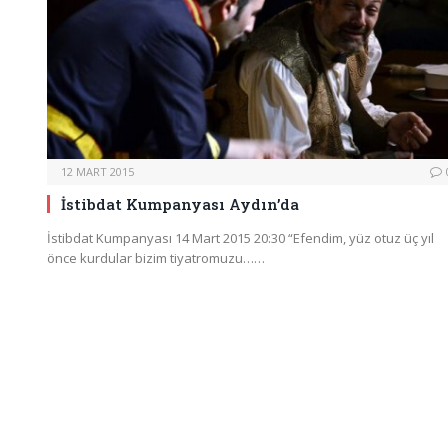
12 MART 2015
İstibdat Kumpanyası Aydın’da
İstibdat Kumpanyası 14 Mart 2015 20:30 “Efendim, yüz otuz üç yıl
önce kurdular bizim tiyatromuzu……