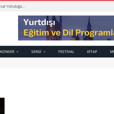
tsal Yolculuğu…
KONSER
SERGI
FESTIVAL
KITAP
M