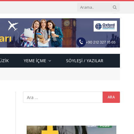
ÜZIK
YEME İÇME
SÖYLEŞI / YAZILAR
Video
oynatıcı