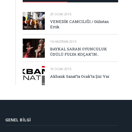
29 OCAK 2015
VENEDİK CAMCILIĞI / Gülistan
Ertik
14 HAZIRAN 2015
BAYKAL SARAN OYUNCULUK
ÖDÜLÜ FULYA KOÇAK’IN…
19 OCAK 2015
Akbank Sanat’ta Ocak’ta Şiir Var
GENEL BILGI