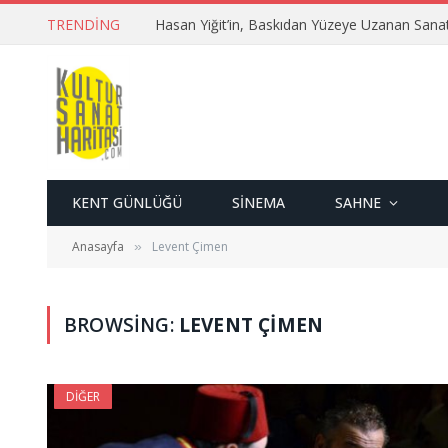
TRENDING
Hasan Yiğit’in, Baskıdan Yüzeye Uzanan Sana
KENT GÜNLÜĞÜ
SINEMA
SAHNE
Anasayfa
Levent Çimen
»
BROWSING:
LEVENT ÇIMEN
DIĞER