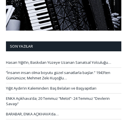
SON YAZILAR
Hasan Yiğit’in, Baskıdan Yüzeye Uzanan Sanatsal Yolculuğu…
‘’İnsanın insan olma boyutu güzel sanatlarla başlar.’’ 1943’ten
Günümüze; Mehmet Zeki Kuşoğlu…
Yiğit Aydın’ın Kaleminden: Baş Belaları ve Başyapıtları
ENKA Açıkhava’da; 20 Temmuz “Metot”- 24 Temmuz “Devlerin
Savaşı”
BARABAR, ENKA AÇIKHAVA’da…