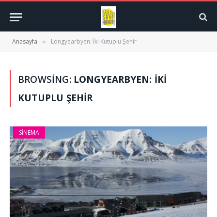
Anasayfa
Longyearbyen: İki Kutuplu Şehir
»
BROWSING:
LONGYEARBYEN: İKI
KUTUPLU ŞEHIR
SINEMA