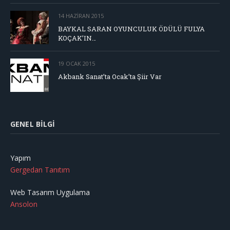
14 HAZIRAN 2015
BAYKAL SARAN OYUNCULUK ÖDÜLÜ FULYA
KOÇAK’IN…
19 OCAK 2015
Akbank Sanat’ta Ocak’ta Şiir Var
GENEL BILGI
Yapım
Gergedan Tanıtım
Web Tasarım Uygulama
Ansolon