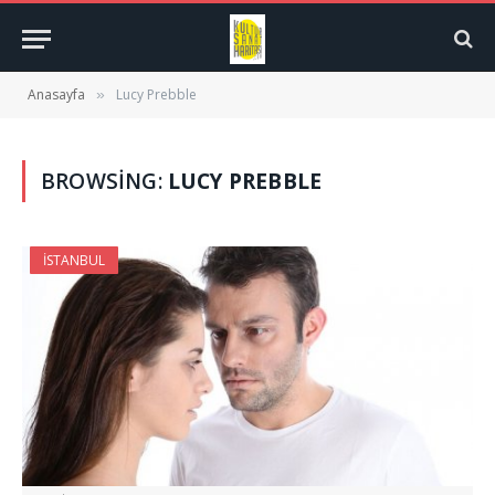
Anasayfa
Lucy Prebble
»
BROWSING:
LUCY PREBBLE
İSTANBUL