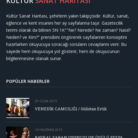
KÜLTÜR
SANAT HARİTASI
Kültür Sanat Haritası, şehirlerin yakın takipçisidir. Kültür, sanat,
eğlence ve kent insanını her ay sayfalarına taşır. Gazetecilik
terimi olarak da bilinen 5N 1K""Ne? Nerede? Ne zaman? Nasıl?
Neden? ve Kim?" prensibini öngörerek sayfalarının konseptini
hazırlarken okuyucuya soracağı soruların cevaplarını verir. Bu
sayede hem okuyucuya yol gösterir, hem de okuyucunun
bilgilenmesine olanak sunar.
POPÜLER HABERLER
29 OCAK 2015
VENEDİK CAMCILIĞI / Gülistan Ertik
14 HAZIRAN 2015
BAYKAL SARAN OYUNCULUK ÖDÜLÜ FULYA