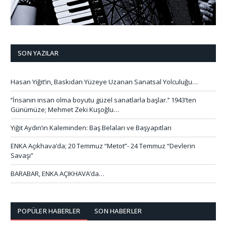
SON YAZILAR
Hasan Yiğit’in, Baskıdan Yüzeye Uzanan Sanatsal Yolculuğu…
‘’İnsanın insan olma boyutu güzel sanatlarla başlar.’’ 1943’ten
Günümüze; Mehmet Zeki Kuşoğlu…
Yiğit Aydın’ın Kaleminden: Baş Belaları ve Başyapıtları
ENKA Açıkhava’da; 20 Temmuz “Metot”- 24 Temmuz “Devlerin
Savaşı”
BARABAR, ENKA AÇIKHAVA’da…
POPÜLER HABERLER
SON HABERLER