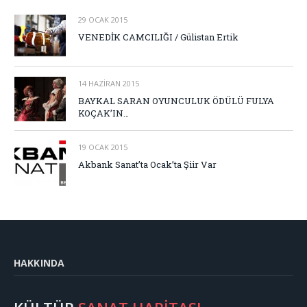
29 OCAK 2015
VENEDİK CAMCILIĞI / Gülistan Ertik
14 HAZIRAN 2015
BAYKAL SARAN OYUNCULUK ÖDÜLÜ FULYA
KOÇAK’IN…
19 OCAK 2015
Akbank Sanat’ta Ocak’ta Şiir Var
HAKKINDA