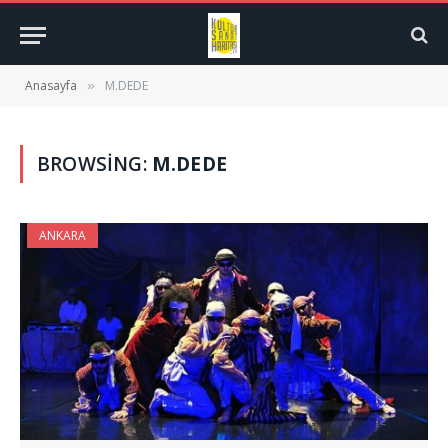
Anasayfa
M.DEDE
»
BROWSING:
M.DEDE
ANKARA