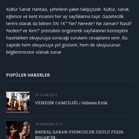
Kültür Sanat Haritası, şehirlerin yakın takipçisidir. Kültür, sanat,
eğlence ve kent insanını her ay sayfalarına taşır. Gazetecilik
terimi olarak da bilinen 5N 1K""Ne? Nerede? Ne zaman? Nasıl?
Neden? ve Kim?" prensibini öngörerek sayfalarının konseptini
hazırlarken okuyucuya soracağı soruların cevaplarını verir. Bu
sayede hem okuyucuya yol gösterir, hem de okuyucunun
bilgilenmesine olanak sunar.
POPÜLER HABERLER
29 OCAK 2015
VENEDİK CAMCILIĞI / Gülistan Ertik
14 HAZIRAN 2015
BAYKAL SARAN OYUNCULUK ÖDÜLÜ FULYA
KOÇAK’IN…