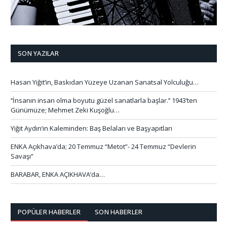
SON YAZILAR
Hasan Yiğit’in, Baskıdan Yüzeye Uzanan Sanatsal Yolculuğu…
‘’İnsanın insan olma boyutu güzel sanatlarla başlar.’’ 1943’ten
Günümüze; Mehmet Zeki Kuşoğlu…
Yiğit Aydın’ın Kaleminden: Baş Belaları ve Başyapıtları
ENKA Açıkhava’da; 20 Temmuz “Metot”- 24 Temmuz “Devlerin
Savaşı”
BARABAR, ENKA AÇIKHAVA’da…
POPÜLER HABERLER
SON HABERLER