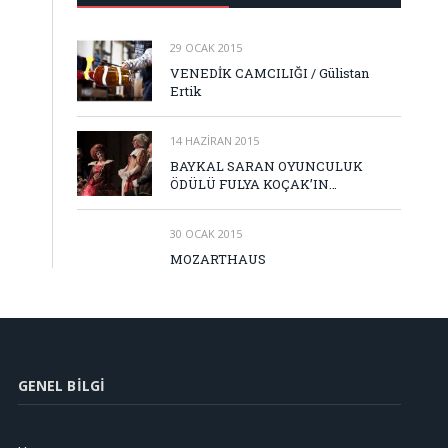
29 OCAK 2015
VENEDİK CAMCILIĞI / Gülistan
Ertik
14 HAZIRAN 2015
BAYKAL SARAN OYUNCULUK
ÖDÜLÜ FULYA KOÇAK’IN…
30 OCAK 2015
MOZARTHAUS
GENEL BILGI