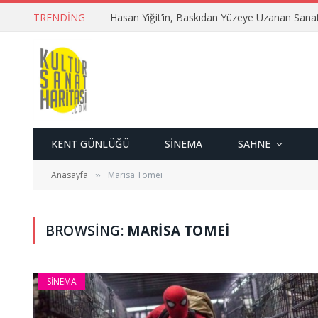
TRENDING
Hasan Yiğit’in, Baskıdan Yüzeye Uzanan Sana
KENT GÜNLÜĞÜ
SINEMA
SAHNE
Anasayfa
Marisa Tomei
»
BROWSING:
MARISA TOMEI
SINEMA