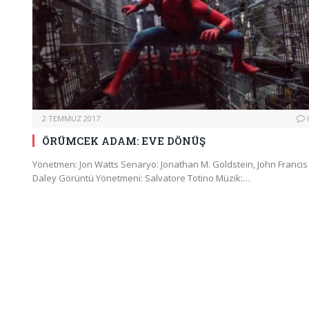
2 TEMMUZ 2017
ÖRÜMCEK ADAM: EVE DÖNÜŞ
Yönetmen: Jon Watts Senaryo: Jonathan M. Goldstein, John Francis
Daley Görüntü Yönetmeni: Salvatore Totino Müzik:…