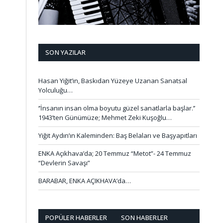
SON YAZILAR
Hasan Yiğit’in, Baskıdan Yüzeye Uzanan Sanatsal
Yolculuğu…
‘’İnsanın insan olma boyutu güzel sanatlarla başlar.’’
1943’ten Günümüze; Mehmet Zeki Kuşoğlu…
Yiğit Aydın’ın Kaleminden: Baş Belaları ve Başyapıtları
ENKA Açıkhava’da; 20 Temmuz “Metot”- 24 Temmuz
“Devlerin Savaşı”
BARABAR, ENKA AÇIKHAVA’da…
POPÜLER HABERLER
SON HABERLER