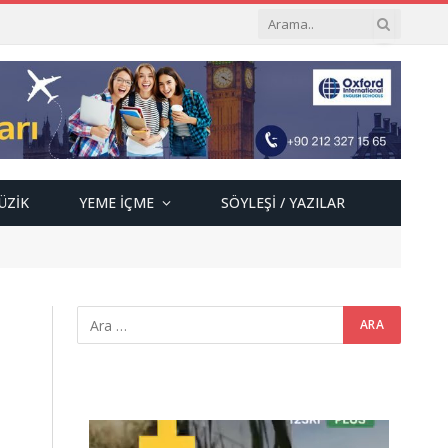
ÜZIK
YEME İÇME
SÖYLEŞI / YAZILAR
Video
oynatıcı