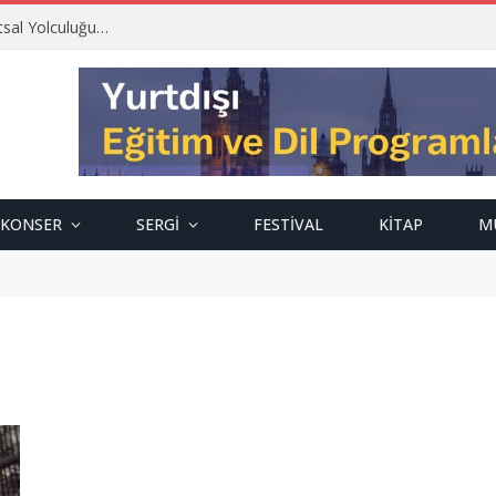
tsal Yolculuğu…
KONSER
SERGI
FESTIVAL
KITAP
M