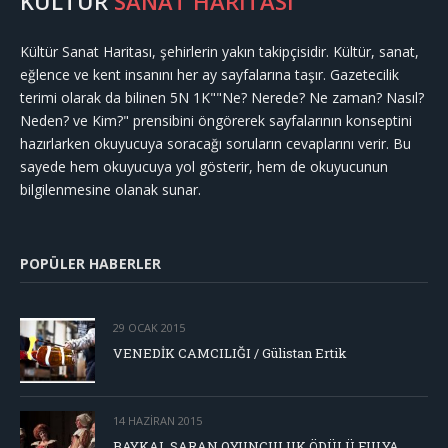
KÜLTÜR
SANAT HARİTASI
Kültür Sanat Haritası, şehirlerin yakın takipçisidir. Kültür, sanat,
eğlence ve kent insanını her ay sayfalarına taşır. Gazetecilik
terimi olarak da bilinen 5N 1K""Ne? Nerede? Ne zaman? Nasıl?
Neden? ve Kim?" prensibini öngörerek sayfalarının konseptini
hazırlarken okuyucuya soracağı soruların cevaplarını verir. Bu
sayede hem okuyucuya yol gösterir, hem de okuyucunun
bilgilenmesine olanak sunar.
POPÜLER HABERLER
29 OCAK 2015
VENEDİK CAMCILIĞI / Gülistan Ertik
14 HAZIRAN 2015
BAYKAL SARAN OYUNCULUK ÖDÜLÜ FULYA