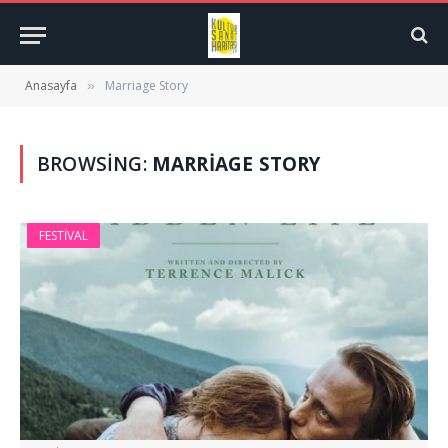
Anasayfa
Marriage Story
»
BROWSING:
MARRIAGE STORY
FESTIVAL