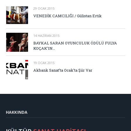
29 OCAK 2015
VENEDİK CAMCILIĞI / Gülistan Ertik
14 HAZIRAN 2015
BAYKAL SARAN OYUNCULUK ÖDÜLÜ FULYA
KOÇAK’IN…
19 OCAK 2015
Akbank Sanat’ta Ocak’ta Şiir Var
HAKKINDA