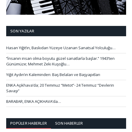
SON YAZILAR
Hasan Yiğit’in, Baskıdan Yüzeye Uzanan Sanatsal Yolculuğu…
‘’İnsanın insan olma boyutu güzel sanatlarla başlar.’’ 1943’ten
Günümüze; Mehmet Zeki Kuşoğlu…
Yiğit Aydın’ın Kaleminden: Baş Belaları ve Başyapıtları
ENKA Açıkhava’da; 20 Temmuz “Metot”- 24 Temmuz “Devlerin
Savaşı”
BARABAR, ENKA AÇIKHAVA’da…
POPÜLER HABERLER
SON HABERLER