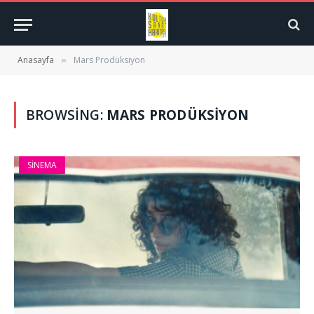
Anasayfa
Mars Prodüksiyon
»
BROWSING:
MARS PRODÜKSIYON
SINEMA