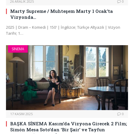
26 ARALIK 2025
0
Marty Supreme / Muhteşem Marty 1 Ocak’ta
Vizyonda…
2025 | Dram – Komedi | 150′ | İngilizce; Türkçe Altyazılı | Vizyon
Tarihi; 1…
SINEMA
17 KASIM 2025
0
BAŞKA SİNEMA Kasım’da Vizyona Girecek 2 Film;
Simón Mesa Soto’dan ‘Bir Şair’ ve Tayfun