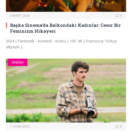
6 MART 2025
0
Başka Sinema’da Balkondaki Kadınlar: Cesur Bir
Feminizm Hikayesi
2024 | Fantastik – Komedi – Korku | 105 dk | Fransızca; Türkçe
altyazılı |…
SINEMA
1 OCAK 2025
0