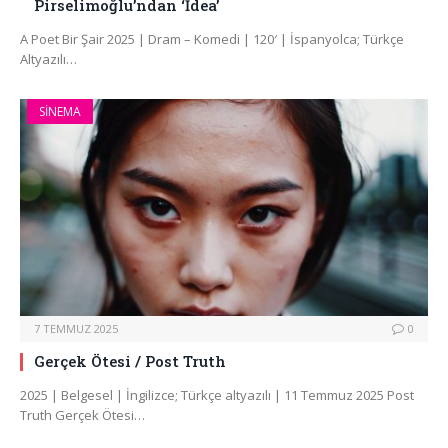
Pirselimoğlu’ndan ‘İdea’
A Poet Bir Şair 2025 | Dram – Komedi | 120′ | İspanyolca; Türkçe
Altyazılı…
SINEMA
7 TEMMUZ 2025
0
Gerçek Ötesi / Post Truth
2025 | Belgesel | İngilizce; Türkçe altyazılı | 11 Temmuz 2025 Post
Truth Gerçek Ötesi…