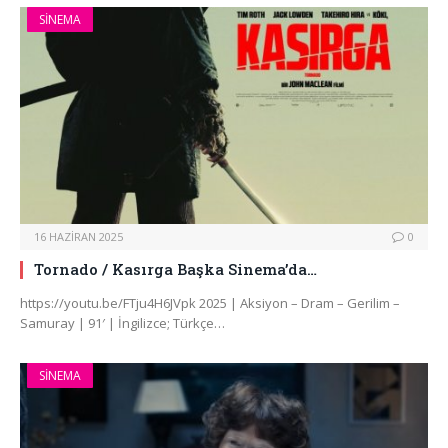
SINEMA
16 HAZIRAN 2025
0
Tornado / Kasırga Başka Sinema’da…
https://youtu.be/FTju4H6JVpk 2025 | Aksiyon – Dram – Gerilim –
Samuray | 91′ | İngilizce; Türkçe…
SINEMA