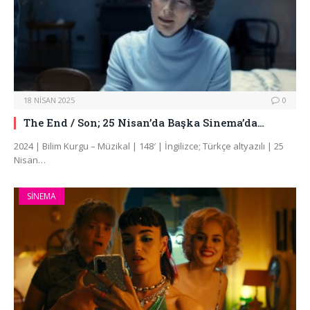
18 NISAN 2025
0
The End / Son; 25 Nisan’da Başka Sinema’da…
2024 | Bilim Kurgu – Müzikal | 148′ | İngilizce; Türkçe altyazılı | 25
Nisan…
SINEMA