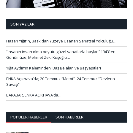
SON YAZILAR
Hasan Yiğit’in, Baskıdan Yüzeye Uzanan Sanatsal Yolculuğu…
‘’İnsanın insan olma boyutu güzel sanatlarla başlar.’’ 1943’ten
Günümüze; Mehmet Zeki Kuşoğlu…
Yiğit Aydın’ın Kaleminden: Baş Belaları ve Başyapıtları
ENKA Açıkhava’da; 20 Temmuz “Metot”- 24 Temmuz “Devlerin
Savaşı”
BARABAR, ENKA AÇIKHAVA’da…
POPÜLER HABERLER
SON HABERLER