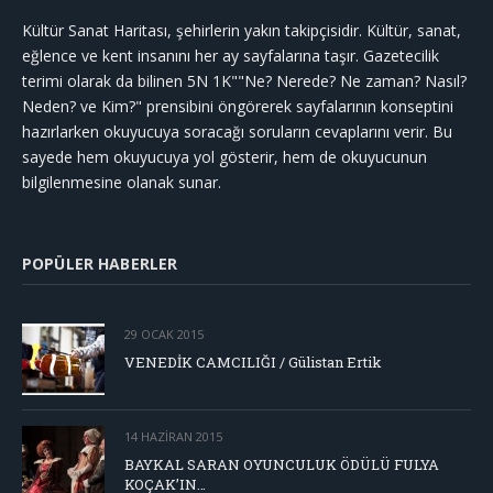
Kültür Sanat Haritası, şehirlerin yakın takipçisidir. Kültür, sanat,
eğlence ve kent insanını her ay sayfalarına taşır. Gazetecilik
terimi olarak da bilinen 5N 1K""Ne? Nerede? Ne zaman? Nasıl?
Neden? ve Kim?" prensibini öngörerek sayfalarının konseptini
hazırlarken okuyucuya soracağı soruların cevaplarını verir. Bu
sayede hem okuyucuya yol gösterir, hem de okuyucunun
bilgilenmesine olanak sunar.
POPÜLER HABERLER
29 OCAK 2015
VENEDİK CAMCILIĞI / Gülistan Ertik
14 HAZIRAN 2015
BAYKAL SARAN OYUNCULUK ÖDÜLÜ FULYA
KOÇAK’IN…