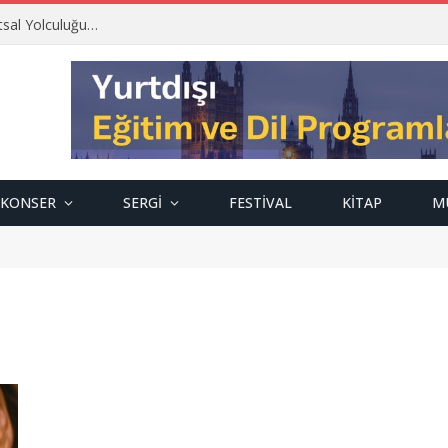
tsal Yolculuğu…
KONSER
SERGI
FESTIVAL
KITAP
M