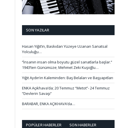
SON YAZILAR
Hasan Yiğit’in, Baskıdan Yüzeye Uzanan Sanatsal
Yolculuğu…
‘’İnsanın insan olma boyutu güzel sanatlarla başlar.’’
1943’ten Günümüze; Mehmet Zeki Kuşoğlu…
Yiğit Aydın’ın Kaleminden: Baş Belaları ve Başyapıtları
ENKA Açıkhava’da; 20 Temmuz “Metot”- 24 Temmuz
“Devlerin Savaşı”
BARABAR, ENKA AÇIKHAVA’da…
POPÜLER HABERLER
SON HABERLER