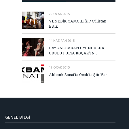
29 OCAK 2015
VENEDİK CAMCILIĞI / Gülistan
Ertik
14 HAZIRAN 2015
BAYKAL SARAN OYUNCULUK
ÖDÜLÜ FULYA KOÇAK’IN…
19 OCAK 2015
Akbank Sanat’ta Ocak’ta Şiir Var
GENEL BILGI