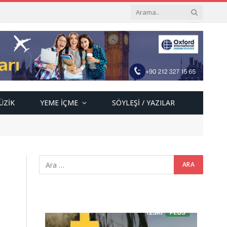
ÜZIK
YEME İÇME
SÖYLEŞI / YAZILAR
Video
oynatıcı