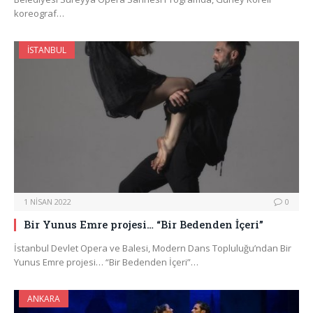
koreograf…
İSTANBUL
1 NISAN 2022
0
Bir Yunus Emre projesi… “Bir Bedenden İçeri”
İstanbul Devlet Opera ve Balesi, Modern Dans Topluluğu’ndan Bir
Yunus Emre projesi… “Bir Bedenden İçeri”…
ANKARA