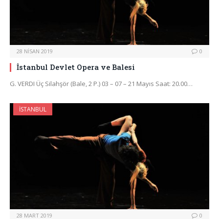
28 NISAN 2019
0
İstanbul Devlet Opera ve Balesi
G. VERDI Üç Silahşör (Bale, 2 P.) 03 – 07 – 21 Mayıs Saat: 20.00…
İSTANBUL
28 MART 2019
0