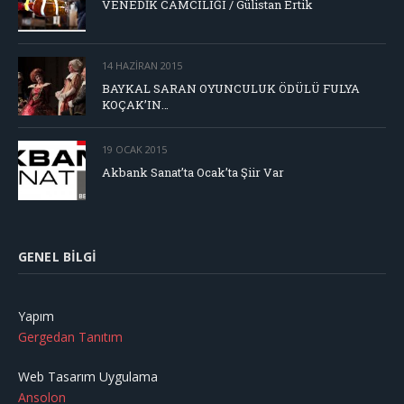
VENEDİK CAMCILIĞI / Gülistan Ertik
14 HAZIRAN 2015
BAYKAL SARAN OYUNCULUK ÖDÜLÜ FULYA
KOÇAK’IN…
19 OCAK 2015
Akbank Sanat’ta Ocak’ta Şiir Var
GENEL BILGI
Yapım
Gergedan Tanıtım
Web Tasarım Uygulama
Ansolon