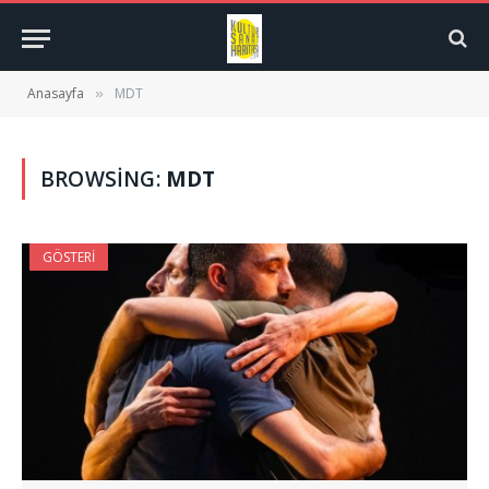
Anasayfa
MDT
»
BROWSING:
MDT
GÖSTERI