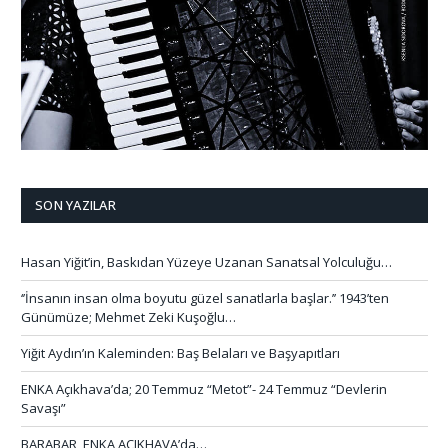
SON YAZILAR
Hasan Yiğit’in, Baskıdan Yüzeye Uzanan Sanatsal Yolculuğu…
‘’İnsanın insan olma boyutu güzel sanatlarla başlar.’’ 1943’ten
Günümüze; Mehmet Zeki Kuşoğlu…
Yiğit Aydın’ın Kaleminden: Baş Belaları ve Başyapıtları
ENKA Açıkhava’da; 20 Temmuz “Metot”- 24 Temmuz “Devlerin
Savaşı”
BARABAR, ENKA AÇIKHAVA’da…