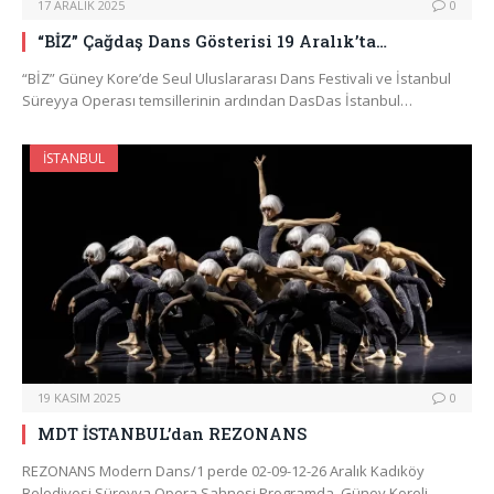
17 ARALIK 2025
0
“BİZ” Çağdaş Dans Gösterisi 19 Aralık’ta…
“BİZ” Güney Kore’de Seul Uluslararası Dans Festivali ve İstanbul
Süreyya Operası temsillerinin ardından DasDas İstanbul…
İSTANBUL
19 KASIM 2025
0
MDT İSTANBUL’dan REZONANS
REZONANS Modern Dans/1 perde 02-09-12-26 Aralık Kadıköy
Belediyesi Süreyya Opera Sahnesi Programda, Güney Koreli