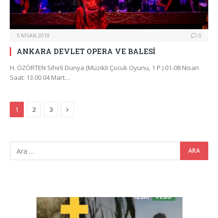
5 NISAN 2018
0
ANKARA DEVLET OPERA VE BALESİ
H. ÖZÖRTEN Sihirli Dünya (Müzikli Çocuk Oyunu, 1 P.) 01-08 Nisan
Saat: 13.00 04 Mart…
Next
1
2
3
Video
oynatıcı