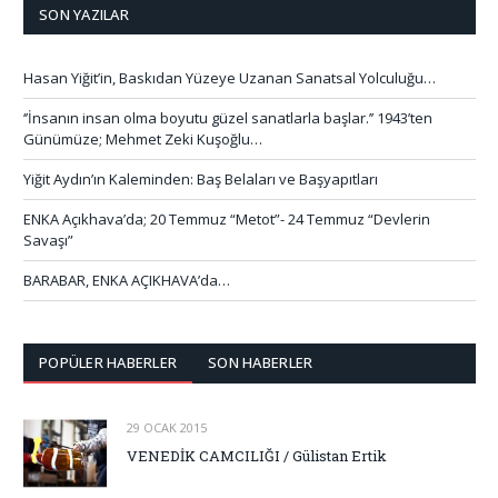
SON YAZILAR
Hasan Yiğit’in, Baskıdan Yüzeye Uzanan Sanatsal Yolculuğu…
‘’İnsanın insan olma boyutu güzel sanatlarla başlar.’’ 1943’ten
Günümüze; Mehmet Zeki Kuşoğlu…
Yiğit Aydın’ın Kaleminden: Baş Belaları ve Başyapıtları
ENKA Açıkhava’da; 20 Temmuz “Metot”- 24 Temmuz “Devlerin
Savaşı”
BARABAR, ENKA AÇIKHAVA’da…
POPÜLER HABERLER
SON HABERLER
29 OCAK 2015
VENEDİK CAMCILIĞI / Gülistan Ertik