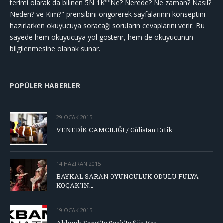
terimi olarak da bilinen 5N 1K""Ne? Nerede? Ne zaman? Nasıl?
Neden? ve Kim?" prensibini öngörerek sayfalarının konseptini
hazırlarken okuyucuya soracağı soruların cevaplarını verir. Bu
sayede hem okuyucuya yol gösterir, hem de okuyucunun
bilgilenmesine olanak sunar.
POPÜLER HABERLER
29 OCAK 2015
VENEDİK CAMCILIĞI / Gülistan Ertik
14 HAZIRAN 2015
BAYKAL SARAN OYUNCULUK ÖDÜLÜ FULYA
KOÇAK’IN…
19 OCAK 2015
Akbank Sanat’ta Ocak’ta Şiir Var