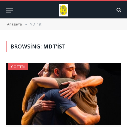
Anasayfa
MDT’ist
»
BROWSING:
MDT’IST
GÖSTERI