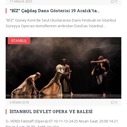
17 ARALIK 2025
0
“BİZ” Çağdaş Dans Gösterisi 19 Aralık’ta…
“BİZ” Güney Kore’de Seul Uluslararası Dans Festivali ve İstanbul
Süreyya Operası temsillerinin ardından DasDas İstanbul…
İSTANBUL
5 NISAN 2018
0
İSTANBUL DEVLET OPERA VE BALESİ
G. VERDI Falstaff (Opera) 07-10-11-13-24-25 Nisan Saat: 20.00 14-21
Nisan Saat: 16.00 Antik Aryalar…