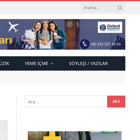
ÜZIK
YEME İÇME
SÖYLEŞI / YAZILAR
Video
oynatıcı