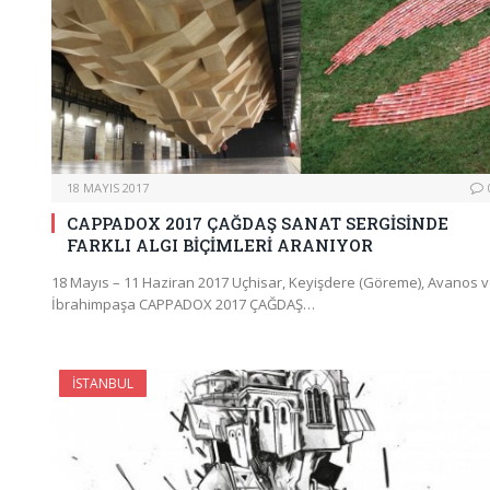
18 MAYIS 2017
CAPPADOX 2017 ÇAĞDAŞ SANAT SERGİSİNDE
FARKLI ALGI BİÇİMLERİ ARANIYOR
18 Mayıs – 11 Haziran 2017 Uçhisar, Keyişdere (Göreme), Avanos 
İbrahimpaşa CAPPADOX 2017 ÇAĞDAŞ…
İSTANBUL