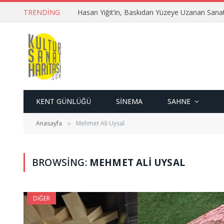
TRENDING
Hasan Yiğit’in, Baskıdan Yüzeye Uzanan Sana
KENT GÜNLÜĞÜ
SINEMA
SAHNE
Anasayfa
Mehmet Ali Uysal
»
BROWSING:
MEHMET ALI UYSAL
DIĞER