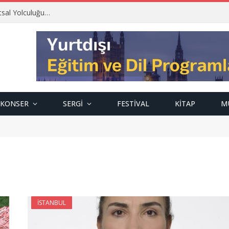
tsal Yolculuğu…
KONSER
SERGI
FESTIVAL
KITAP
M
İSTANBUL