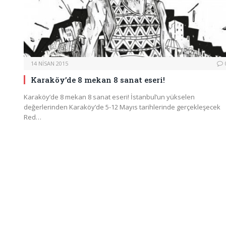
14 NISAN 2015
Karaköy’de 8 mekan 8 sanat eseri!
Karaköy’de 8 mekan 8 sanat eseri! İstanbul’un yükselen
değerlerinden Karaköy’de 5-12 Mayıs tarihlerinde gerçekleşecek
Red…