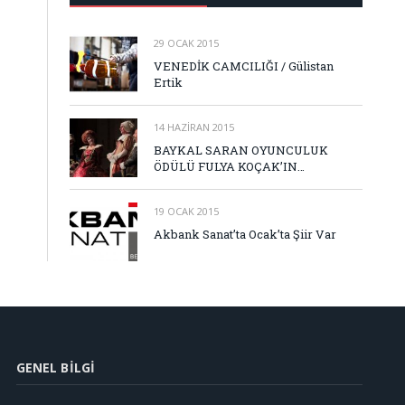
29 OCAK 2015
VENEDİK CAMCILIĞI / Gülistan
Ertik
14 HAZIRAN 2015
BAYKAL SARAN OYUNCULUK
ÖDÜLÜ FULYA KOÇAK’IN…
19 OCAK 2015
Akbank Sanat’ta Ocak’ta Şiir Var
GENEL BILGI